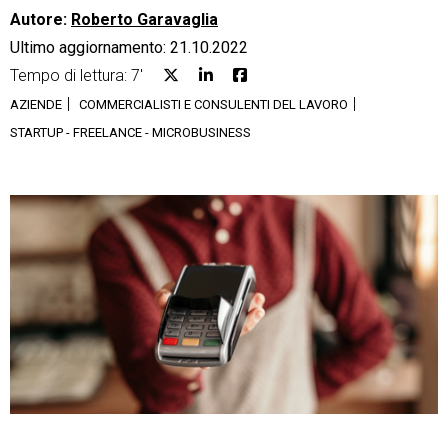
Autore:
Roberto Garavaglia
Ultimo aggiornamento: 21.10.2022
Tempo di lettura: 7'
AZIENDE
COMMERCIALISTI E CONSULENTI DEL LAVORO
CRM
STARTUP - FREELANCE - MICROBUSINESS
Ecommerce
Email Marketing
Fatturazione
Financial Solutions
HR
Trust Services
TeamSystem Corporate