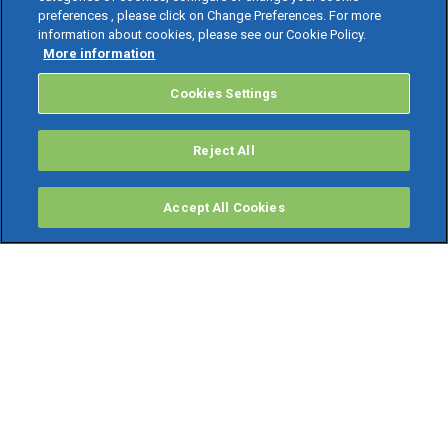
preferences , please click on Change Preferences. For more
information about cookies, please see our Cookie Policy.
More information
Cookies Settings
Reject All
Accept All Cookies
PRODOTTI
Software ERP
TeamSystem Studio AI
Fatture In Cloud
Soluzioni per Commercialisti
Software Cloud
Gestione contabile fiscale