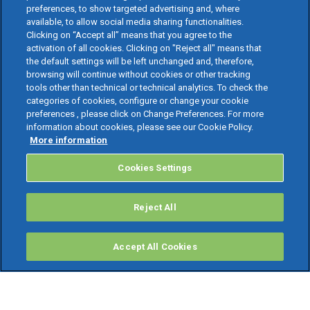
preferences, to show targeted advertising and, where
available, to allow social media sharing functionalities.
Clicking on “Accept all” means that you agree to the
activation of all cookies. Clicking on "Reject all" means that
the default settings will be left unchanged and, therefore,
browsing will continue without cookies or other tracking
tools other than technical or technical analytics. To check the
categories of cookies, configure or change your cookie
preferences , please click on Change Preferences. For more
information about cookies, please see our Cookie Policy.
More information
Cookies Settings
Reject All
Accept All Cookies