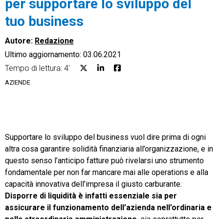
per supportare lo sviluppo del
tuo business
Autore:
Redazione
Ultimo aggiornamento: 03.06.2021
CRM
Tempo di lettura: 4'
Ecommerce
AZIENDE
Email Marketing
Fatturazione
Supportare lo sviluppo del business vuol dire prima di ogni
Financial Solutions
altra cosa garantire solidità finanziaria all’organizzazione, e in
questo senso l’anticipo fatture può rivelarsi uno strumento
HR
fondamentale per non far mancare mai alle operations e alla
Trust Services
capacità innovativa dell’impresa il giusto carburante.
Disporre di liquidità è infatti essenziale sia per
assicurare il funzionamento dell’azienda nell’ordinaria e
TeamSystem Corporate