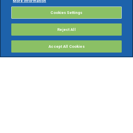
More information
Cookies Settings
Reject All
Accept All Cookies
PRODOTTI
Software ERP
TeamSystem Studio AI
Fatture In Cloud
Soluzioni per Commercialisti
Software Cloud
Gestione contabile fiscale
Software Paghe
Gestionali Gratis