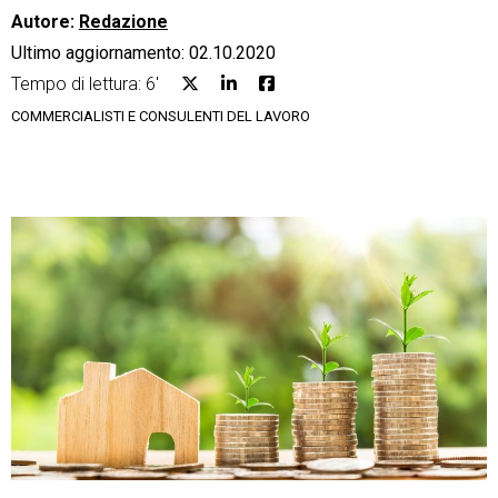
Autore:
Redazione
Ultimo aggiornamento: 02.10.2020
Tempo di lettura: 6'
COMMERCIALISTI E CONSULENTI DEL LAVORO
CRM
Ecommerce
Email Marketing
Fatturazione
Financial Solutions
HR
Trust Services
TeamSystem Corporate