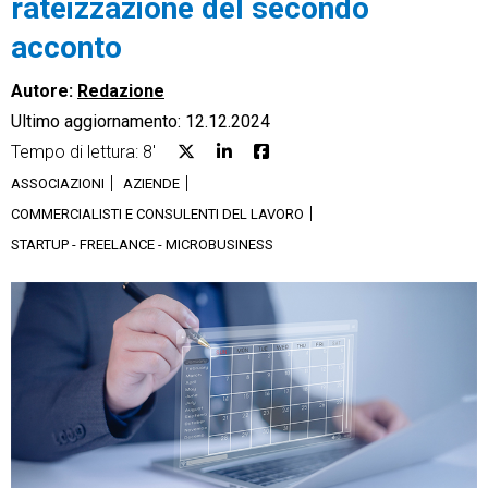
rateizzazione del secondo
acconto
Autore:
Redazione
Ultimo aggiornamento: 12.12.2024
CRM
Tempo di lettura: 8'
Ecommerce
ASSOCIAZIONI
AZIENDE
COMMERCIALISTI E CONSULENTI DEL LAVORO
Email Marketing
STARTUP - FREELANCE - MICROBUSINESS
Fatturazione
Financial Solutions
HR
Trust Services
TeamSystem Corporate