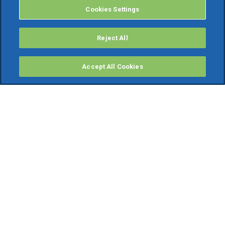
Cookies Settings
Reject All
Accept All Cookies
PRODOTTI
Software ERP
TeamSystem Studio AI
Fatture In Cloud
Soluzioni per Commercialisti
Software Cloud
Gestione contabile fiscale
Software Paghe
Gestionali Gratis
Software Professionisti Gratis
Finanza Agevolata