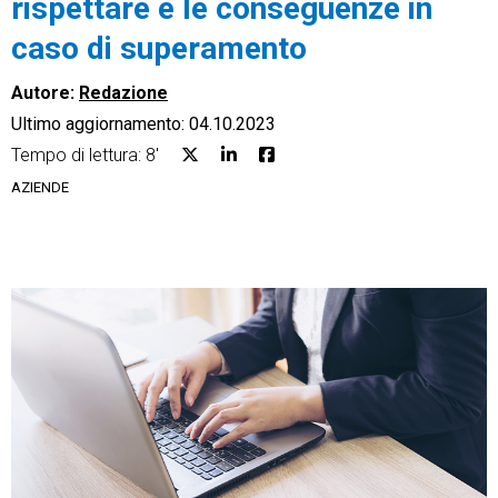
rispettare e le conseguenze in
caso di superamento
Autore:
Redazione
Ultimo aggiornamento: 04.10.2023
CRM
Tempo di lettura: 8'
Ecommerce
AZIENDE
Email Marketing
Fatturazione
Financial Solutions
HR
Trust Services
TeamSystem Corporate