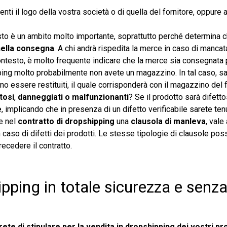
ti il logo della vostra società o di quella del fornitore, oppure 
esto è un ambito molto importante, soprattutto perché determina c
 nella consegna
. A chi andrà rispedita la merce in caso di manca
 contesto, è molto frequente indicare che la merce sia consegnata 
ping molto probabilmente non avete un magazzino. In tal caso, s
nno essere restituiti, il quale corrisponderà con il magazzino del f
tosi
,
danneggiati o malfunzionanti
? Se il prodotto sarà difett
e
, implicando che in presenza di un difetto verificabile sarete tenu
e nel
contratto di dropshipping
una
clausola di manleva
, vale
in caso di difetti dei prodotti. Le stesse tipologie di clausole p
recedere il contratto.
pping in totale sicurezza e senz
ete di stipulare per la vendita in dropshipping dei vostri pr