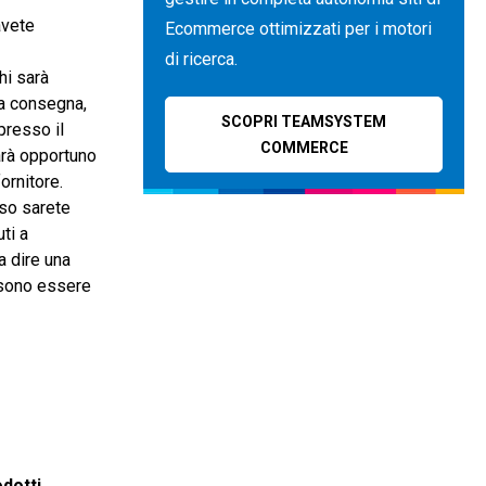
avete
Ecommerce ottimizzati per i motori
di ricerca.
hi sarà
ta consegna,
SCOPRI TEAMSYSTEM
presso il
COMMERCE
arà opportuno
ornitore.
oso sarete
ti a
 a dire una
ossono essere
a
odotti
.