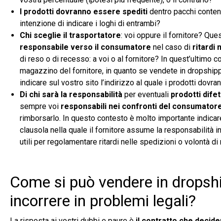
I prodotti dovranno essere spediti
dentro pacchi contenen
intenzione di indicare i loghi di entrambi?
Chi sceglie il trasportatore
: voi oppure il fornitore? Qu
responsabile verso il consumatore
nel caso di
ritardi
di reso o di recesso: a voi o al fornitore? In quest’ultimo
magazzino del fornitore, in quanto se vendete in dropship
indicare sul vostro sito l’indirizzo al quale i prodotti dovra
Di chi sarà la responsabilità
per eventuali
prodotti difet
sempre voi
responsabili nei confronti del consumator
rimborsarlo. In questo contesto è molto importante indicar
clausola nella quale il fornitore assume la responsabilità 
utili per regolamentare ritardi nelle spedizioni o volontà di 
Come si può vendere in dropshi
incorrere in problemi legali?
La risposta ai vostri dubbi e paure è
il contratto
che decider