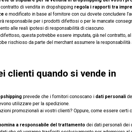
l contratto di vendita in dropshipping
regola i rapporti tra impr
ze
e modificato in base al fornitore con cui dovete concludere l’a
hi sarà responsabile per i prodotti difettosi o per le mancate cons
mento alle reali ipotesi di responsabilità di ciascuno.
 difettoso, questa potrebbe essere imputata, già nel contratto, al 
bbe rischioso da parte del merchant assumere la responsabilità 
i clienti quando si vende in
opshipping
prevede che i fornitori conoscano i
dati personali
dei
evono utilizzare per la spedizione.
zioni promozionali ai vostri clienti? Oppure, come essere certi 
nomina a responsabile del trattamento
dei dati personali dei c
dati che gli verranno trasferiti esclusivamente per adempiere al c