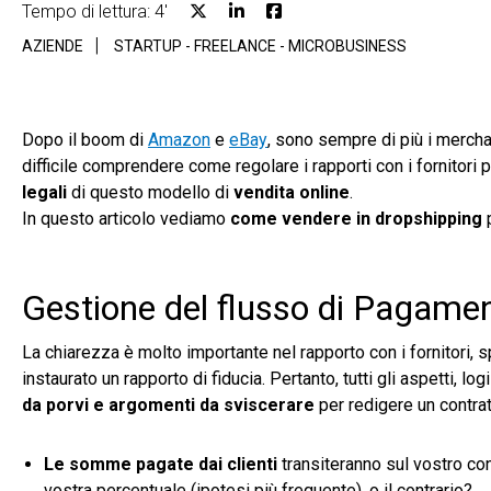
Tempo di lettura: 4'
AZIENDE
STARTUP - FREELANCE - MICROBUSINESS
Dopo il boom di
Amazon
e
eBay
, sono sempre di più i merch
difficile comprendere come regolare i rapporti con i fornitori p
legali
di questo modello di
vendita online
.
In questo articolo vediamo
come vendere in dropshipping
p
Gestione del flusso di Pagamen
La chiarezza è molto importante nel rapporto con i fornitori, 
instaurato un rapporto di fiducia. Pertanto, tutti gli aspetti, l
da porvi e argomenti da sviscerare
per redigere un contratt
Le somme pagate dai clienti
transiteranno sul vostro con
vostra percentuale (ipotesi più frequente), o il contrario?