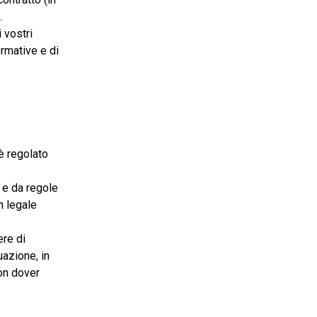
.
 vostri
ormative e di
è regolato
 e da regole
n legale
ere di
uazione, in
non dover