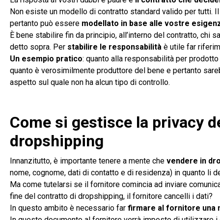
Non esiste un modello di contratto standard valido per tutti. I
pertanto può essere
modellato in base alle vostre esigen
È bene stabilire fin da principio, all’interno del contratto, c
detto sopra. Per
stabilire le responsabilità
è utile far riferi
Un esempio pratico
: quanto alla responsabilità per prodotto
quanto è verosimilmente produttore del bene e pertanto sare
aspetto sul quale non ha alcun tipo di controllo.
Come si gestisce la privacy de
dropshipping
Innanzitutto, è importante tenere a mente che
vendere in dr
nome, cognome, dati di contatto e di residenza) in quanto li d
Ma come tutelarsi se il fornitore comincia ad inviare comunica
fine del contratto di dropshipping, il fornitore cancelli i dati?
In questo ambito è necessario far
firmare al fornitore una
In questo documento al fornitore verrà imposto di utilizzare i 