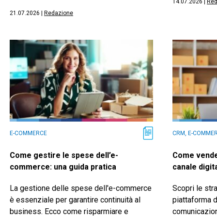
14.07.2026
|
Red
21.07.2026
|
Redazione
E-COMMERCE
CRM, E-COMME
Come gestire le spese dell’e-
Come vender
commerce: una guida pratica
canale digit
La gestione delle spese dell'e-commerce
Scopri le str
è essenziale per garantire continuità al
piattaforma d
business. Ecco come risparmiare e
comunicazion