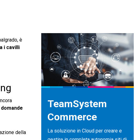
malgrado, è
 i cavilli
ing
ancora
TeamSystem
e
domande
Commerce
La soluzione in Cloud per creare e
tazione della
gestire in completa autonomia siti di