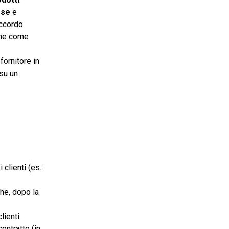
ese
e
ccordo.
egne come
fornitore in
su un
 clienti (es.:
che, dopo la
lienti.
ontratto (in