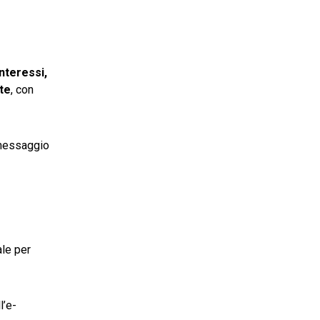
interessi,
te
, con
l messaggio
le per
l’e-