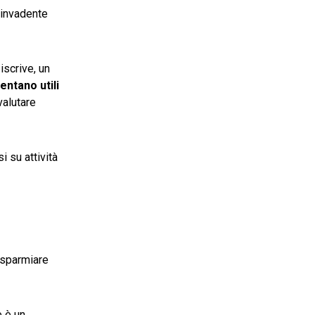
 invadente
scrive, un
entano utili
valutare
i su attività
isparmiare
e è un