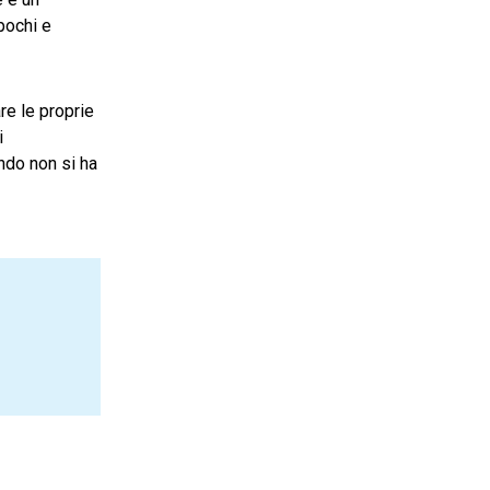
pochi e
re le proprie
i
ndo non si ha