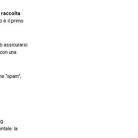
 raccolta
o è il primo
ò assicurarsi
 con una
ome “spam”,
ng
ntale: la