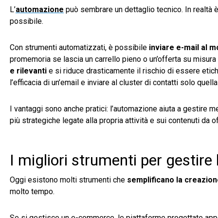
L’
automazione
può sembrare un dettaglio tecnico. In realtà 
possibile.
Con strumenti automatizzati, è possibile
inviare e-mail al 
promemoria se lascia un carrello pieno o un’offerta su misura
e rilevanti
e si riduce drasticamente il rischio di essere etic
l’efficacia di un’email e inviare al cluster di contatti solo quell
I vantaggi sono anche pratici: l’automazione aiuta a gestire 
più strategiche legate alla propria attività e sui contenuti da off
I migliori strumenti per gestire
Oggi esistono molti strumenti che
semplificano la creazion
molto tempo.
Se si gestisce un e-commerce, le piattaforme progettate app