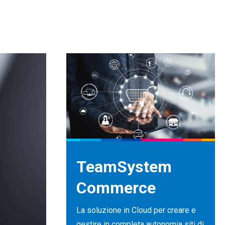
TeamSystem
Commerce
La soluzione in Cloud per creare e
gestire in completa autonomia siti di