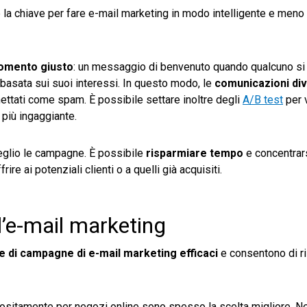
è la chiave per fare e-mail marketing in modo intelligente e meno
momento giusto
: un messaggio di benvenuto quando qualcuno si i
 basata sui suoi interessi. In questo modo, le
comunicazioni div
hettati come spam. È possibile settare inoltre degli
A/B test
per 
a più ingaggiante.
meglio le campagne. È possibile
risparmiare tempo
e concentrars
rire ai potenziali clienti o a quelli già acquisiti.
 l’e-mail marketing
e di campagne di e-mail marketing efficaci
e consentono di r
ositamente per negozi online sono spesso la scelta migliore. N