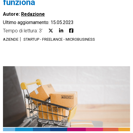
funziona
Autore:
Redazione
Ultimo aggiornamento: 15.05.2023
Tempo di lettura: 3'
CRM
AZIENDE
STARTUP - FREELANCE - MICROBUSINESS
Ecommerce
Email Marketing
Fatturazione
Financial Solutions
HR
Trust Services
TeamSystem Corporate