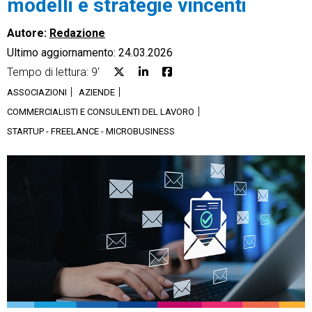
modelli e strategie vincenti
Autore:
Redazione
Ultimo aggiornamento: 24.03.2026
Tempo di lettura: 9'
CRM
ASSOCIAZIONI
AZIENDE
COMMERCIALISTI E CONSULENTI DEL LAVORO
Ecommerce
STARTUP - FREELANCE - MICROBUSINESS
Email Marketing
Fatturazione
Financial Solutions
HR
Trust Services
TeamSystem Corporate