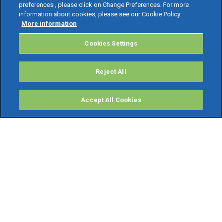
preferences , please click on Change Preferences. For more
information about cookies, please see our Cookie Policy.
More information
Cookies Settings
Reject All
Accept All Cookies
PRODOTTI
Software ERP
TeamSystem Studio AI
Fatture In Cloud
Soluzioni per Commercialisti
Software Cloud
Gestione contabile fiscale