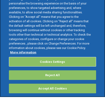
personalise the browsing experience on the basis of your
preferences, to show targeted advertising and, where
available, to allow social media sharing functionalities.
Clicking on “Accept all” means that you agree to the
activation of all cookies. Clicking on "Reject all" means that
the default settings will be left unchanged and, therefore,
browsing will continue without cookies or other tracking
tools other than technical or technical analytics. To check the
categories of cookies, configure or change your cookie
preferences , please click on Change Preferences. For more
information about cookies, please see our Cookie Policy.
More information
Cookies Settings
Reject All
Accept All Cookies