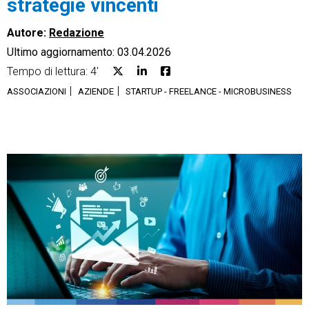
strategie vincenti
Autore:
Redazione
Ultimo aggiornamento: 03.04.2026
Tempo di lettura: 4'
CRM
ASSOCIAZIONI
AZIENDE
STARTUP - FREELANCE - MICROBUSINESS
Ecommerce
Email Marketing
Fatturazione
Financial Solutions
HR
Trust Services
TeamSystem Corporate