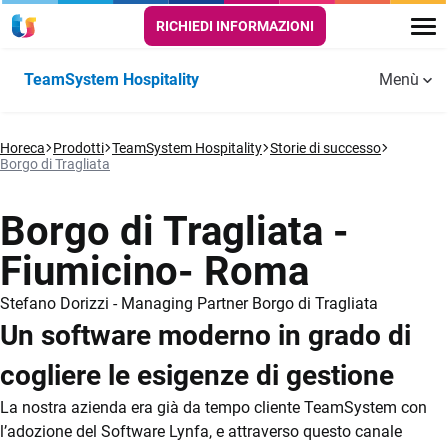
RICHIEDI INFORMAZIONI
TeamSystem Hospitality
Menù
Funzionalità
Horeca
GESTIONALE
Prodotti
TeamSystem Hospitality
PRENOTAZIONI
Storie di successo
CRM E
Aggiornamenti
Hotel, B&B,
Case
Webinar
Servizi
Area
Formazione
FAQ
Borgo di Tragliata
PMS
E VENDITE
MARKETING
Agriturismi
vacanza
aggiuntivi
Clienti
Tour di prodotto
ONLINE
Operatività
Preventivi
Borgo di Tragliata -
Storie di successo
Channel Manager
Quotidiana
Finanziamenti
Fiumicino- Roma
Risorse utili
CRM
agevolati
Booking Engine
Self check-in e
Prezzi
Stefano Dorizzi - Managing Partner Borgo di Tragliata
check-out
Un software moderno in grado di
Prova Gratis
App Ospite
cogliere le esigenze di gestione
Riconoscimento
La nostra azienda era già da tempo cliente TeamSystem con
OCR
l’adozione del Software Lynfa, e attraverso questo canale