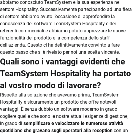
abbiamo conosciuto TeamSystem e la sua esperienza nel
Gestione firma
settore Hospitality. Successivamente partecipando ad una fiera
& privacy
di settore abbiamo avuto l’occasione di approfondire la
conoscenza del software TeamSystem Hospitality e dei
Food &
referenti commerciali e abbiamo potuto apprezzare le nuove
beverage
funzionalità del prodotto e la competenza dello staff
CRM
dell’azienda. Questo ci ha definitivamente convinto a fare
Fatturazione
Ecommerce
questo passo che si è rivelato per noi una scelta vincente.
Elettronica
Quali sono i vantaggi evidenti che
Email Marketing
App Pulizie
TeamSystem Hospitality ha portato
Fatturazione
al vostro modo di lavorare?
Financial Solutions
PAGAMENTI
REVENUE
DIGITALI
MANAGEMENT
Rispetto alla soluzione che avevamo prima, TeamSystem
HR
Hospitality è sicuramente un prodotto che offre notevoli
Trust Services
Integrazione TS
TeamSystem AI
vantaggi. È senza dubbio un software moderno in grado
Pay
Revenue
cogliere quelle che sono le nostre attuali esigenze di gestione,
Management
in grado di
semplificare e velocizzare le numerose attività
TeamSystem Corporate
Monetica
quotidiane che gravano sugli operatori alla reception
con un