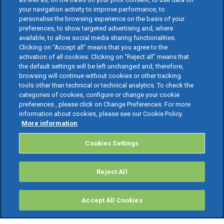
your navigation activity to improve performance, to
personalise the browsing experience on the basis of your
preferences, to show targeted advertising and, where
available, to allow social media sharing functionalities.
Clicking on “Accept all” means that you agree to the
activation of all cookies. Clicking on "Reject all" means that
the default settings will be left unchanged and, therefore,
browsing will continue without cookies or other tracking
tools other than technical or technical analytics. To check the
categories of cookies, configure or change your cookie
preferences , please click on Change Preferences. For more
information about cookies, please see our Cookie Policy.
More information
Cookies Settings
Reject All
Accept All Cookies