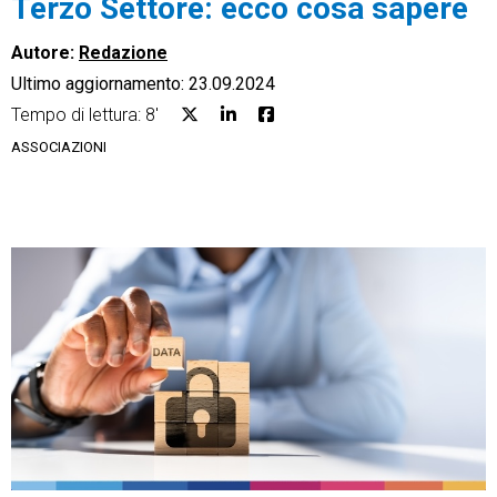
Terzo Settore: ecco cosa sapere
Autore:
Redazione
Ultimo aggiornamento: 23.09.2024
Tempo di lettura: 8'
CRM
ASSOCIAZIONI
Ecommerce
Email Marketing
Fatturazione
Financial Solutions
HR
Trust Services
TeamSystem Corporate