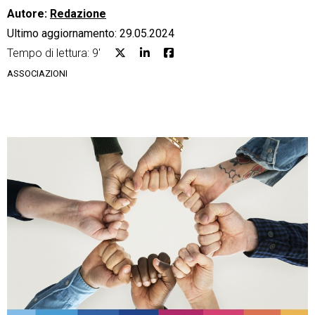
Autore:
Redazione
Ultimo aggiornamento: 29.05.2024
Tempo di lettura: 9'
ASSOCIAZIONI
CRM
Ecommerce
Email Marketing
Fatturazione
Financial Solutions
HR
Trust Services
TeamSystem Corporate