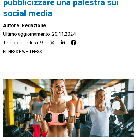
pubblicizzare una palestra sui
social media
Autore:
Redazione
Ultimo aggiornamento: 20.11.2024
CRM
Tempo di lettura: 9'
Ecommerce
FITNESS E WELLNESS
Email Marketing
Fatturazione
Financial Solutions
HR
Trust Services
TeamSystem Corporate