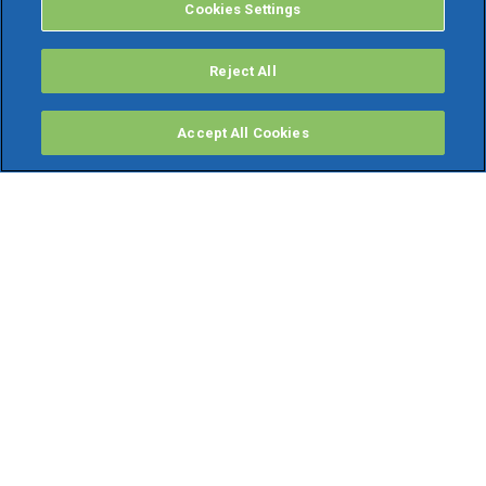
Cookies Settings
Reject All
Accept All Cookies
PRODOTTI
Software ERP
TeamSystem Studio AI
Fatture In Cloud
Soluzioni per Commercialisti
Software Cloud
Gestione contabile fiscale
Software Paghe
Gestionali Gratis
Software Professionisti Gratis
Finanza Agevolata