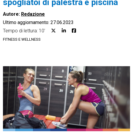
spogliatoi di palestra e piscina
Autore:
Redazione
Ultimo aggiornamento: 27.06.2023
Tempo di lettura: 10'
CRM
FITNESS E WELLNESS
Ecommerce
Email Marketing
Fatturazione
Financial Solutions
HR
Trust Services
TeamSystem Corporate