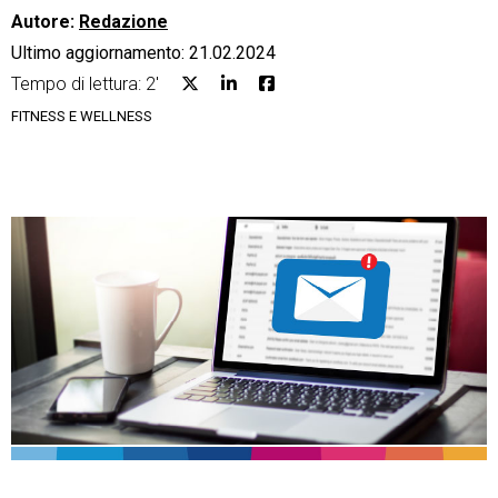
Autore:
Redazione
Ultimo aggiornamento: 21.02.2024
Tempo di lettura: 2'
FITNESS E WELLNESS
CRM
Ecommerce
Email Marketing
Fatturazione
Financial Solutions
HR
Trust Services
TeamSystem Corporate