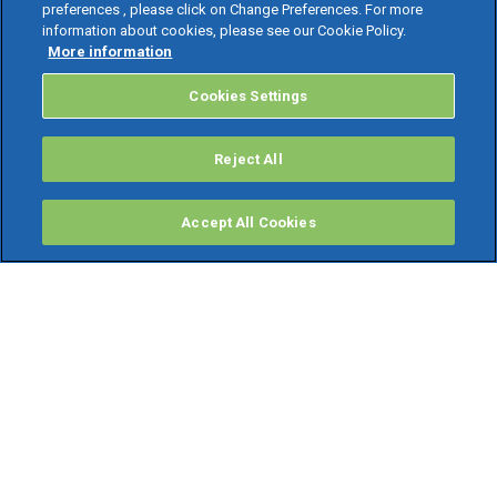
preferences , please click on Change Preferences. For more
information about cookies, please see our Cookie Policy.
More information
Cookies Settings
Reject All
Accept All Cookies
PRODOTTI
Software ERP
TeamSystem Studio AI
Fatture In Cloud
Soluzioni per Commercialisti
Software Cloud
Gestione contabile fiscale