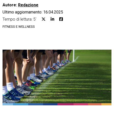
Autore:
Redazione
Ultimo aggiornamento: 16.04.2025
Tempo di lettura: 5'
FITNESS E WELLNESS
CRM
Ecommerce
Email Marketing
Fatturazione
Financial Solutions
HR
Trust Services
TeamSystem Corporate