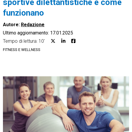
sportive dilettantistiche e come
funzionano
Autore:
Redazione
Ultimo aggiornamento: 17.01.2025
CRM
Tempo di lettura: 10'
Ecommerce
FITNESS E WELLNESS
Email Marketing
Fatturazione
Financial Solutions
HR
Trust Services
TeamSystem Corporate