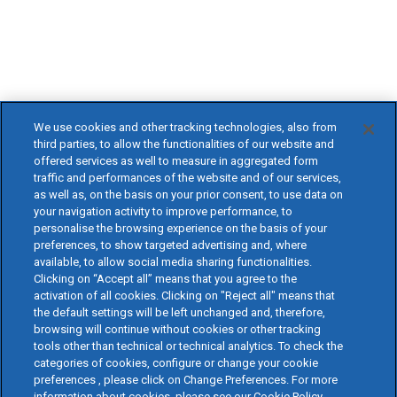
We use cookies and other tracking technologies, also from
third parties, to allow the functionalities of our website and
offered services as well to measure in aggregated form
traffic and performances of the website and of our services,
as well as, on the basis on your prior consent, to use data on
your navigation activity to improve performance, to
personalise the browsing experience on the basis of your
preferences, to show targeted advertising and, where
available, to allow social media sharing functionalities.
Clicking on “Accept all” means that you agree to the
activation of all cookies. Clicking on "Reject all" means that
the default settings will be left unchanged and, therefore,
browsing will continue without cookies or other tracking
tools other than technical or technical analytics. To check the
categories of cookies, configure or change your cookie
preferences , please click on Change Preferences. For more
information about cookies, please see our Cookie Policy.