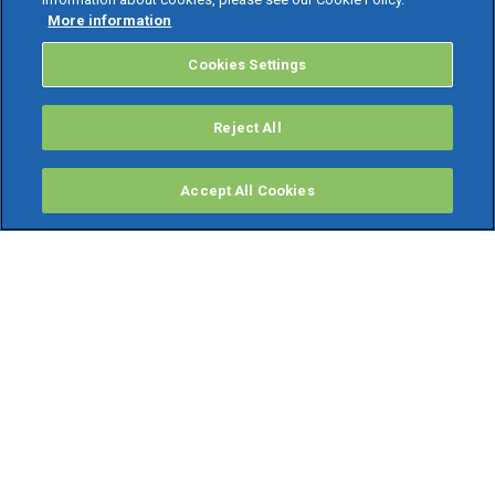
More information
Cookies Settings
Reject All
Accept All Cookies
PRODOTTI
Software ERP
TeamSystem Studio AI
Fatture In Cloud
Soluzioni per Commercialisti
Software Cloud
Gestione contabile fiscale
Software Paghe
Gestionali Gratis