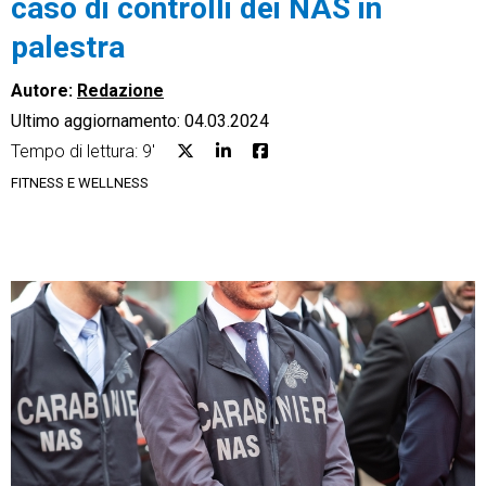
caso di controlli dei NAS in
palestra
Autore:
Redazione
Ultimo aggiornamento: 04.03.2024
CRM
Tempo di lettura: 9'
Ecommerce
FITNESS E WELLNESS
Email Marketing
Fatturazione
Financial Solutions
HR
Trust Services
TeamSystem Corporate