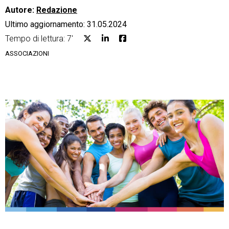
Autore:
Redazione
Ultimo aggiornamento: 31.05.2024
Tempo di lettura: 7'
ASSOCIAZIONI
CRM
Ecommerce
Email Marketing
Fatturazione
Financial Solutions
HR
Trust Services
TeamSystem Corporate