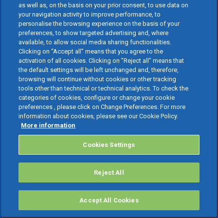
as well as, on the basis on your prior consent, to use data on
your navigation activity to improve performance, to
personalise the browsing experience on the basis of your
preferences, to show targeted advertising and, where
available, to allow social media sharing functionalities.
Clicking on “Accept all” means that you agree to the
activation of all cookies. Clicking on "Reject all" means that
the default settings will be left unchanged and, therefore,
browsing will continue without cookies or other tracking
tools other than technical or technical analytics. To check the
categories of cookies, configure or change your cookie
preferences , please click on Change Preferences. For more
information about cookies, please see our Cookie Policy.
More information
Cookies Settings
Reject All
Accept All Cookies