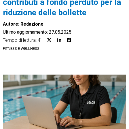
contributi a fondo perduto per la
riduzione delle bollette
Autore:
Redazione
Ultimo aggiornamento: 27.05.2025
CRM
Tempo di lettura: 4'
Ecommerce
FITNESS E WELLNESS
Email Marketing
Fatturazione
Financial Solutions
HR
Trust Services
TeamSystem Corporate