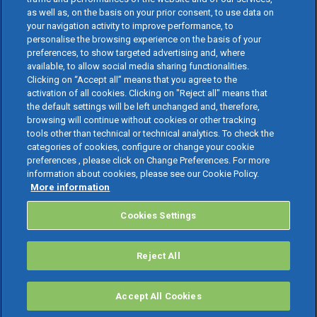
as well as, on the basis on your prior consent, to use data on
your navigation activity to improve performance, to
personalise the browsing experience on the basis of your
preferences, to show targeted advertising and, where
available, to allow social media sharing functionalities.
Clicking on “Accept all” means that you agree to the
activation of all cookies. Clicking on "Reject all" means that
the default settings will be left unchanged and, therefore,
browsing will continue without cookies or other tracking
tools other than technical or technical analytics. To check the
categories of cookies, configure or change your cookie
preferences , please click on Change Preferences. For more
information about cookies, please see our Cookie Policy.
More information
Cookies Settings
Reject All
Accept All Cookies