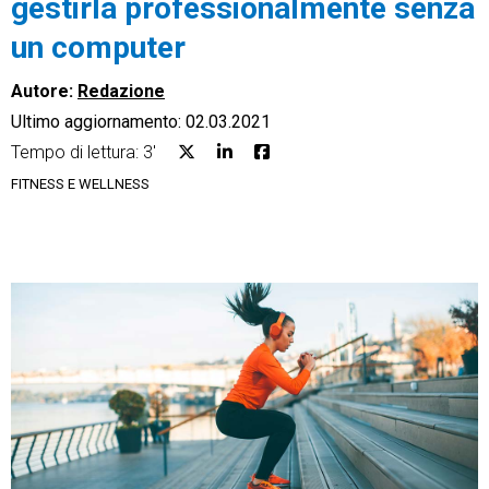
gestirla professionalmente senza
un computer
Autore:
Redazione
Ultimo aggiornamento: 02.03.2021
CRM
Tempo di lettura: 3'
Ecommerce
FITNESS E WELLNESS
Email Marketing
Fatturazione
Financial Solutions
HR
Trust Services
TeamSystem Corporate