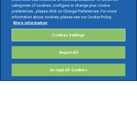
categories of cookies, configure or change your cookie
preferences , please click on Change Preferences. For more
information about cookies, please see our Cookie Policy.
More information
Cookies Settings
Reject All
Accept All Cookies
PRODOTTI
Software ERP
TeamSystem Studio AI
Fatture In Cloud
Soluzioni per Commercialisti
Software Cloud