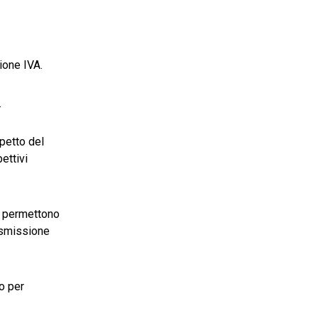
ione IVA.
.
spetto del
ettivi
 permettono
rasmissione
po per