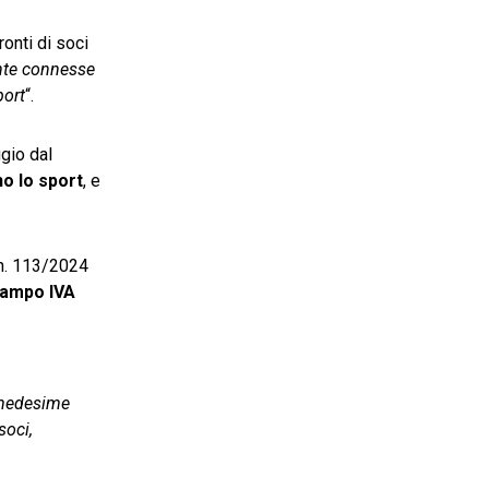
ronti di soci
ente connesse
port
“.
ggio dal
o lo sport
, e
 n. 113/2024
campo IVA
e medesime
soci,