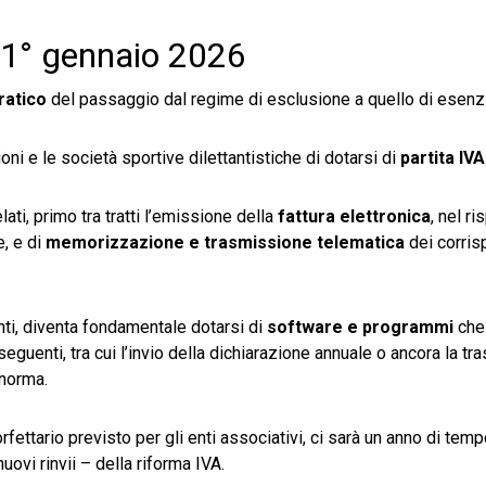
l 1° gennaio 2026
ratico
del passaggio dal regime di esclusione a quello di esenz
ni e le società sportive dilettantistiche di dotarsi di
partita IVA
ti, primo tra tratti l’emissione della
fattura elettronica
, nel ri
e, e di
memorizzazione e trasmissione telematica
dei corrisp
ti, diventa fondamentale dotarsi di
software e programmi
che
seguenti, tra cui l’invio della dichiarazione annuale o ancora la t
 norma.
rfettario previsto per gli enti associativi, ci sarà un anno di tem
uovi rinvii – della riforma IVA.