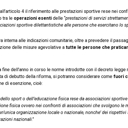
ll’articolo 4 il riferimento alle prestazioni sportive rese nei conf
o tra le
operazioni esenti
delle “
prestazioni di servizi strettam
ciazioni sportive dilettantistiche alle persone che esercitano lo s
va interna alle indicazioni comunitarie, oltre a prevedere il passa
azione delle misure agevolative a
tutte le persone che pratican
a fine dell’anno in corso le norme introdotte con il decreto legge
 data di debutto della riforma, si potranno considerare come
fuori 
ime di esenzione, cioè:
 dello sport o dell’educazione fisica rese da associazioni sportive
azione fisica ovvero nei confronti di associazioni che svolgono l
un’unica organizzazione locale o nazionale, nonche’ dei rispettivi 
zazioni nazionali
.”