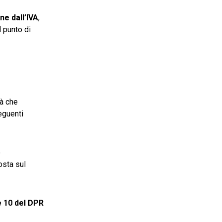
ne dall’IVA
,
 punto di
tà che
eguenti
o
osta sul
 e 10 del DPR