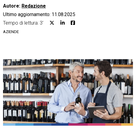
Autore:
Redazione
Ultimo aggiornamento: 11.08.2025
Tempo di lettura: 3'
AZIENDE
CRM
Ecommerce
Email Marketing
Fatturazione
Financial Solutions
HR
Trust Services
TeamSystem Corporate