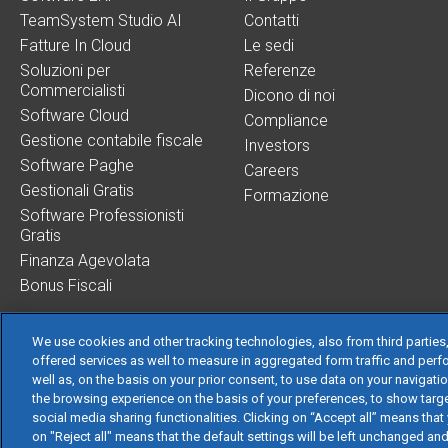
TeamSystem Studio AI
Contatti
Fatture In Cloud
Le sedi
Soluzioni per
Referenze
Commercialisti
Dicono di noi
Software Cloud
Compliance
Gestione contabile fiscale
Investors
Software Paghe
Careers
Gestionali Gratis
Formazione
Software Professionisti
Gratis
Finanza Agevolata
Bonus Fiscali
We use cookies and other tracking technologies, also from third parties,
offered services as well to measure in aggregated form traffic and perf
well as, on the basis on your prior consent, to use data on your navigati
TeamSystem S.p.A.
the browsing experience on the basis of your preferences, to show targe
S.p.A. - Cap. Soc.
social media sharing functionalities. Clicking on “Accept all” means that 
on "Reject all" means that the default settings will be left unchanged an
Sede Legale e Ammi