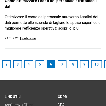
Come ottimizzare i costi del personale sfruttando i
dati
Ottimizzare il costo del personale attraverso l’analisi dei
dati permette alle aziende di tagliare le spese superflue e
migliorare l’efficienza operativa: scopri di più!
29.01.2025
|
Redazione
2
3
4
5
6
7
8
9
10
LINK UTILI
GDPR
Assistenza Clienti
DPA