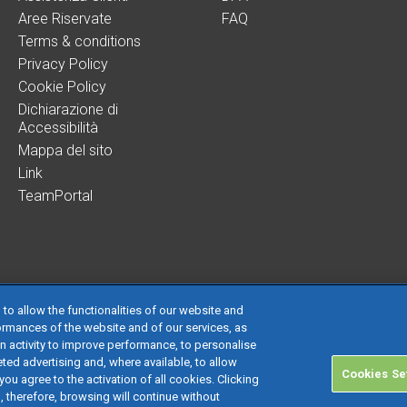
Aree Riservate
FAQ
Terms & conditions
Privacy Policy
Cookie Policy
Dichiarazione di
Accessibilità
Mappa del sito
Link
TeamPortal
 to allow the functionalities of our website and
ormances of the website and of our services, as
on activity to improve performance, to personalise
 società con socio unico soggetta all’attività di direzione e coordinamento di TeamS
ted advertising and, where available, to allow
Cookies Se
 € 24.000.000 I.v. - C.C.I.A.A. delle Marche - P.I. 01035310414
you agree to the activation of all cookies. Clicking
d, therefore, browsing will continue without
nistrativa: Via Sandro Pertini, 88 - 61122 Pesaro (PU) - Tutti i diritti riservati