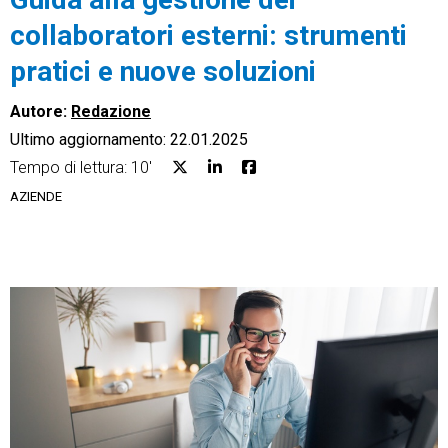
collaboratori esterni: strumenti
pratici e nuove soluzioni
Autore:
Redazione
CRM
Ultimo aggiornamento: 22.01.2025
Ecommerce
Tempo di lettura: 10'
AZIENDE
Email Marketing
Fatturazione
Financial Solutions
HR
Trust Services
TeamSystem Corporate