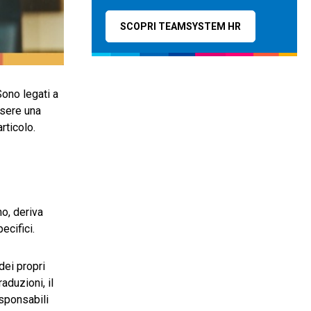
SCOPRI TEAMSYSTEM HR
Sono legati a
ssere una
articolo.
no, deriva
ecifici.
dei propri
raduzioni, il
sponsabili