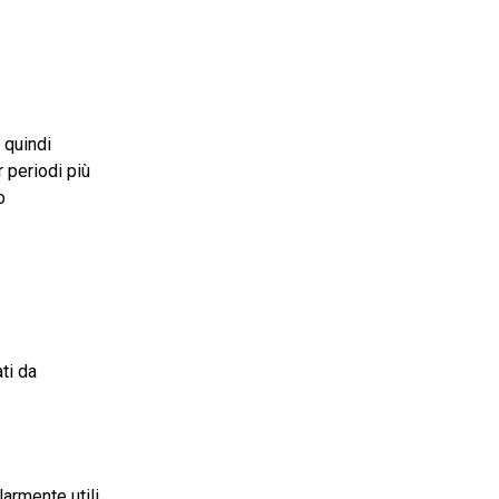
è quindi
 periodi più
o
ti da
larmente utili