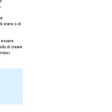
i
.
ma
i orario o di
ve essere
ello di creare
rnitori.