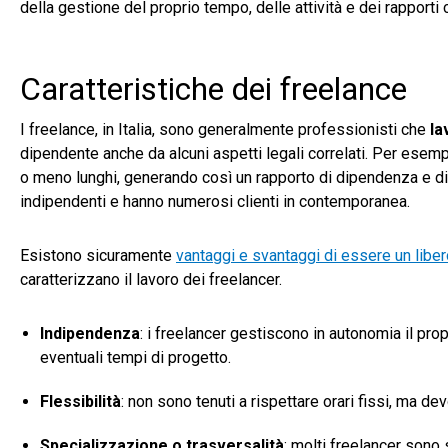
della gestione del proprio tempo, delle attività e dei rapporti co
Caratteristiche dei freelance
I freelance, in Italia, sono generalmente professionisti che
la
dipendente anche da alcuni aspetti legali correlati. Per esemp
o meno lunghi, generando così un rapporto di dipendenza e di e
indipendenti e hanno numerosi clienti in contemporanea.
Esistono sicuramente
vantaggi e svantaggi di essere un libe
caratterizzano il lavoro dei freelancer.
Indipendenza
: i freelancer gestiscono in autonomia il pr
eventuali tempi di progetto.
Flessibilità
: non sono tenuti a rispettare orari fissi, ma 
Specializzazione o trasversalità
: molti freelancer sono 