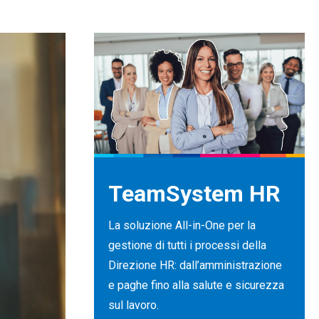
TeamSystem HR
La soluzione All-in-One per la
gestione di tutti i processi della
Direzione HR: dall’amministrazione
e paghe fino alla salute e sicurezza
sul lavoro.