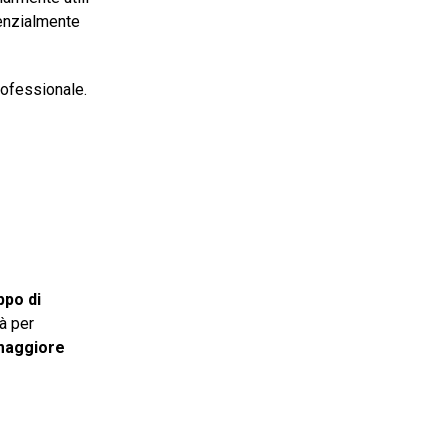
tenzialmente
professionale.
ppo di
tà per
maggiore