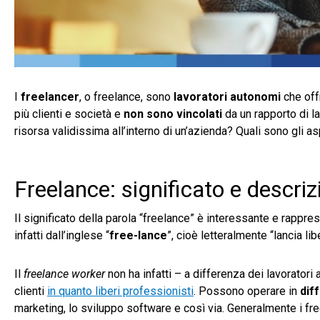
I
freelancer
, o freelance, sono
lavoratori autonomi
che offr
più clienti e società e
non sono vincolati
da un rapporto di 
risorsa validissima all’interno di un’azienda? Quali sono gli 
Freelance: significato e descriz
Il significato della parola “freelance” è interessante e rappre
infatti dall’inglese “
free-lance
”, cioè letteralmente “lancia li
Il
freelance worker
non ha infatti – a differenza dei lavoratori
clienti
in quanto liberi professionisti
. Possono operare in
dif
marketing, lo sviluppo software e così via. Generalmente i fr