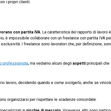
n i propri clienti.
vorano con partita IVA
. La caratteristica del rapporto di lavoro 
io, è impossibile collaborare con un freelance con partita IVA per
sclusività. I freelance sono lavoratori che, per definizione, son
ro professionista
, ma vediamo alcuni degli
aspetti
principali che
oprio lavoro, decidendo quando e come svolgerlo, anche se vincola
devono organizzarsi per rispettare le scadenze concordate.
specializzati in
nicchie di mercato
. Viceversa, altri sono partico