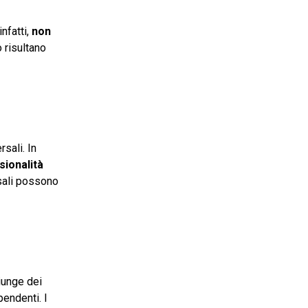
nfatti,
non
 risultano
sali. In
sionalità
sali possono
giunge dei
pendenti. I