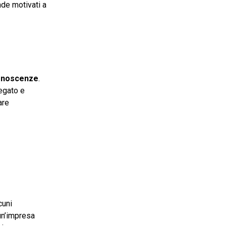
ende motivati a
conoscenze
.
iegato e
are
cuni
un’impresa