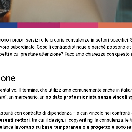
ono i propri servizi o le proprie consulenze in settori specifici. 
lavoro subordinato. Cosa li contraddistingue e perché possono e
aspetti a cui prestare attenzione? Facciamo chiarezza con questo 
ione
sentativo. Il termine, che utilizziamo comunemente anche in italia
bera”, un mercenario, un
soldato professionista senza vincoli
sp
 assunti con contratto di dipendenza – alcun vincolo nei confronti 
ferenti settori
, tra cui il design, il copywriting, la consulenza, le t
eelance
lavorano su
base temporanea o a progetto
e sono re