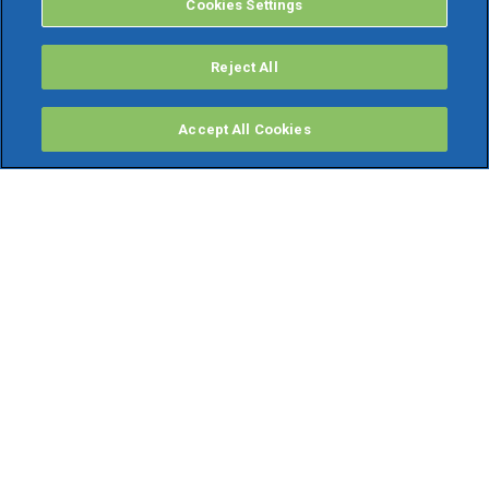
Cookies Settings
Reject All
Accept All Cookies
PRODOTTI
Software ERP
TeamSystem Studio AI
Fatture In Cloud
Soluzioni per Commercialisti
Software Cloud
Gestione contabile fiscale
Software Paghe
Gestionali Gratis
Software Professionisti Gratis
Finanza Agevolata