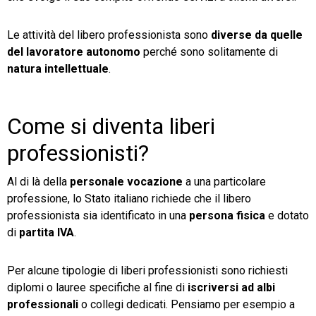
Le attività del libero professionista sono
diverse da quelle
del lavoratore autonomo
perché sono solitamente di
natura intellettuale
.
CRM
Ecommerce
Come si diventa liberi
Email Marketing
professionisti?
Fatturazione
Al di là della
personale vocazione
a una particolare
professione, lo Stato italiano richiede che il libero
Financial Solutions
professionista sia identificato in una
persona fisica
e dotato
di
HR
partita IVA
.
Trust Services
Per alcune tipologie di liberi professionisti sono richiesti
diplomi o lauree specifiche al fine di
iscriversi ad albi
professionali
o collegi dedicati. Pensiamo per esempio a
TeamSystem Corporate