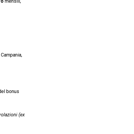
ro
mensili,
, Campania,
 del bonus
volazioni (ex