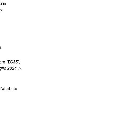
i in
vi
i.
lore
“
EG35
”
,
glio 2024, n.
’attributo