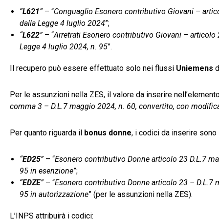
“
L621
”
– “
Conguaglio Esonero contributivo Giovani – artico
dalla Legge 4 luglio 2024
”;
“
L622
”
– “
Arretrati Esonero contributivo Giovani – articolo
Legge 4 luglio 2024, n. 95
”.
Il recupero può essere effettuato solo nei flussi
Uniemens
d
Per le assunzioni nella ZES, il valore da inserire nell’element
comma 3 – D.L.7 maggio 2024, n. 60, convertito, con modificaz
Per quanto riguarda il
bonus donne
, i codici da inserire sono
“
ED25
”
– “
Esonero contributivo Donne articolo 23 D.L.7 mag
95 in esenzione
”;
“
EDZE
”
– “
Esonero contributivo Donne articolo 23 – D.L.7 m
95 in autorizzazione
” (per le assunzioni nella ZES).
L’INPS attribuirà i codici: