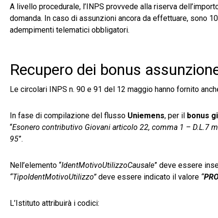
A livello procedurale, l’INPS provvede alla riserva dell’importo 
domanda. In caso di assunzioni ancora da effettuare, sono 10 i 
adempimenti telematici obbligatori.
Recupero dei bonus assunzione
Le circolari INPS n. 90 e 91 del 12 maggio hanno fornito anche 
In fase di compilazione del flusso
Uniemens
, per il
bonus g
“
Esonero contributivo Giovani articolo 22, comma 1 – D.L.7 mag
95
”.
Nell’elemento “
IdentMotivoUtilizzoCausale
” deve essere inser
“TipoIdentMotivoUtilizzo”
deve essere indicato il valore
“
PR
L’Istituto attribuirà i codici: