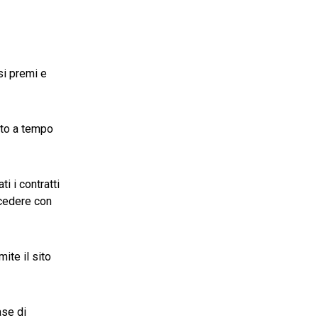
si premi e
ato a tempo
i i contratti
cedere con
ite il sito
fase di