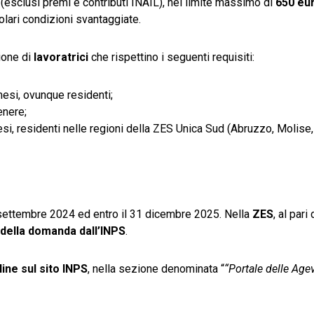
(esclusi premi e contributi INAIL), nel limite massimo di
650 eu
lari condizioni svantaggiate.
zione di
lavoratrici
che rispettino i seguenti requisiti:
esi, ovunque residenti;
enere;
si, residenti nelle regioni della ZES Unica Sud (Abruzzo, Molise
1° settembre 2024 ed entro il 31 dicembre 2025. Nella
ZES
, al pari
 della domanda dall’INPS
.
line sul sito INPS
, nella sezione denominata “
“Portale delle Age