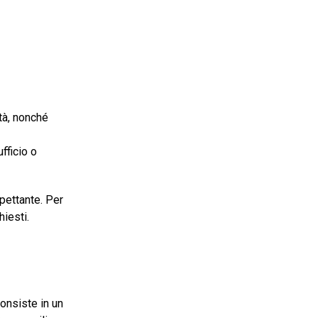
tà, nonché
fficio o
spettante. Per
iesti.
onsiste in un