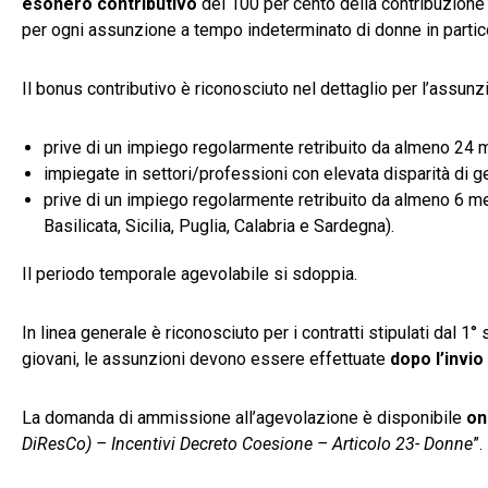
esonero contributivo
del 100 per cento della contribuzione 
per ogni assunzione a tempo indeterminato di donne in partico
Il bonus contributivo è riconosciuto nel dettaglio per l’assun
prive di un impiego regolarmente retribuito da almeno 24 m
impiegate in settori/professioni con elevata disparità di g
prive di un impiego regolarmente retribuito da almeno 6 me
Basilicata, Sicilia, Puglia, Calabria e Sardegna).
Il periodo temporale agevolabile si sdoppia.
In linea generale è riconosciuto per i contratti stipulati dal 
giovani, le assunzioni devono essere effettuate
dopo l’invio
La domanda di ammissione all’agevolazione è disponibile
on
DiResCo) – Incentivi Decreto Coesione – Articolo 23- Donne
”.