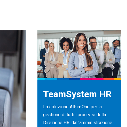
TeamSystem HR
La soluzione All-in-One per la
gestione di tutti i processi della
Direzione HR: dall’amministrazione