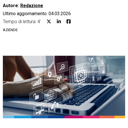
Autore:
Redazione
Ultimo aggiornamento: 04.03.2026
Tempo di lettura: 4'
AZIENDE
CRM
Ecommerce
Email Marketing
Fatturazione
Financial Solutions
HR
Trust Services
TeamSystem Corporate