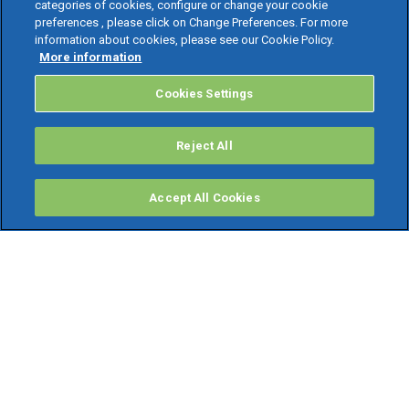
categories of cookies, configure or change your cookie
preferences , please click on Change Preferences. For more
information about cookies, please see our Cookie Policy.
More information
Cookies Settings
Reject All
Accept All Cookies
PRODOTTI
Software ERP
TeamSystem Studio AI
Fatture In Cloud
Soluzioni per Commercialisti
Software Cloud