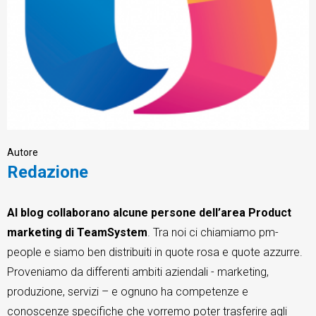
CRM
Ecommerce
Email Marketing
Autore
Redazione
Fatturazione
Financial Solutions
Al blog collaborano alcune persone dell’area Product
marketing di TeamSystem
HR
. Tra noi ci chiamiamo pm-
people e siamo ben distribuiti in quote rosa e quote azzurre.
Trust Services
Proveniamo da differenti ambiti aziendali - marketing,
produzione, servizi – e ognuno ha competenze e
conoscenze specifiche che vorremo poter trasferire agli
TeamSystem Corporate