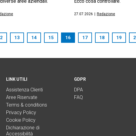
n diverse aree aziendali.
Ecco cosa controllare.
dazione
27.07.2026
|
Redazione
2
13
14
15
16
17
18
19
2
LINK UTILI
GDPR
Assistenza Clienti
DPA
Aree Riservate
FAQ
Terms & conditions
Privacy Policy
Cookie Policy
Dichiarazione di
Accessibilità