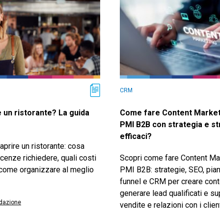
CRM
 un ristorante? La guida
Come fare Content Market
PMI B2B con strategia e s
efficaci?
prire un ristorante: cosa
icenze richiedere, quali costi
Scopri come fare Content Mar
come organizzare al meglio
PMI B2B: strategie, SEO, pian
funnel e CRM per creare conte
generare lead qualificati e s
dazione
vendite e relazioni con i client