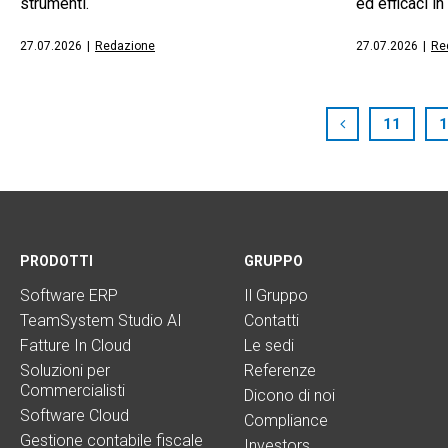
strumenti.
ed efficaci i
27.07.2026
|
Redazione
27.07.2026
|
Re
11
1
PRODOTTI
GRUPPO
Software ERP
Il Gruppo
TeamSystem Studio AI
Contatti
Fatture In Cloud
Le sedi
Soluzioni per
Referenze
Commercialisti
Dicono di noi
Software Cloud
Compliance
Gestione contabile fiscale
Investors