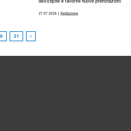
dell’ospite e favorire nuove prenotazioni.
27.07.2026
|
Redazione
0
21