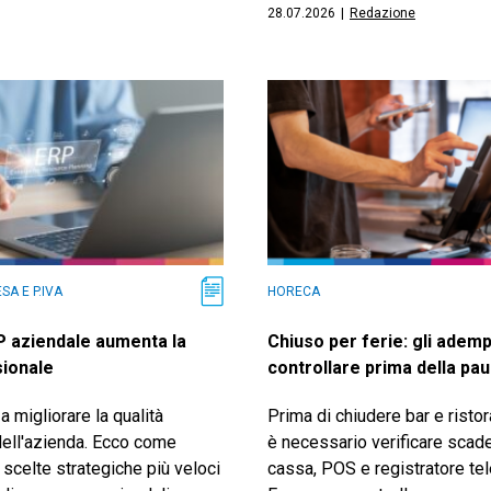
28.07.2026
|
Redazione
SA E P.IVA
HORECA
P aziendale aumenta la
Chiuso per ferie: gli adem
sionale
controllare prima della pa
a migliorare la qualità
Prima di chiudere bar e ristor
dell'azienda. Ecco come
è necessario verificare scade
r scelte strategiche più veloci
cassa, POS e registratore te