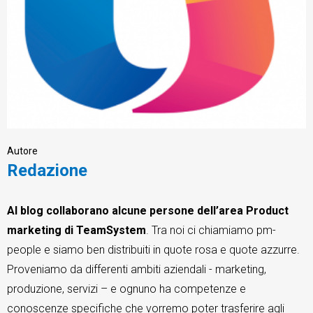
CRM
Ecommerce
Email Marketing
Autore
Redazione
Fatturazione
Financial Solutions
Al blog collaborano alcune persone dell’area Product
marketing di TeamSystem
HR
. Tra noi ci chiamiamo pm-
people e siamo ben distribuiti in quote rosa e quote azzurre.
Trust Services
Proveniamo da differenti ambiti aziendali - marketing,
produzione, servizi – e ognuno ha competenze e
conoscenze specifiche che vorremo poter trasferire agli
TeamSystem Corporate