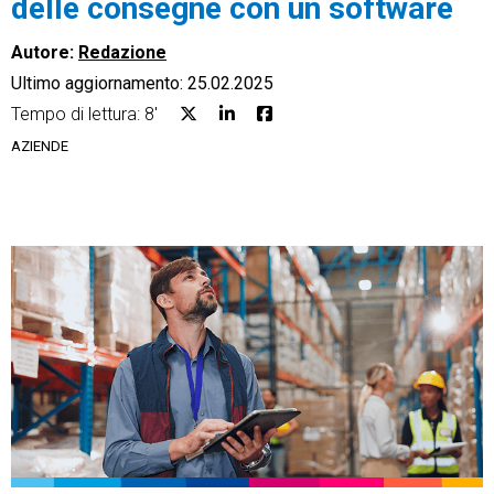
delle consegne con un software
Autore:
Redazione
Ultimo aggiornamento: 25.02.2025
Tempo di lettura: 8'
CRM
AZIENDE
Ecommerce
Email Marketing
Fatturazione
Financial Solutions
HR
Trust Services
TeamSystem Corporate