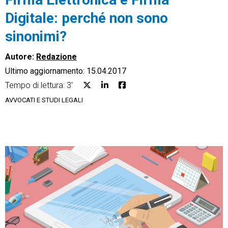
Digitale: perché non sono
sinonimi?
Autore:
Redazione
CRM
Ultimo aggiornamento: 15.04.2017
Ecommerce
Tempo di lettura: 3'
AVVOCATI E STUDI LEGALI
Email Marketing
Fatturazione
Financial Solutions
HR
Trust Services
TeamSystem Corporate