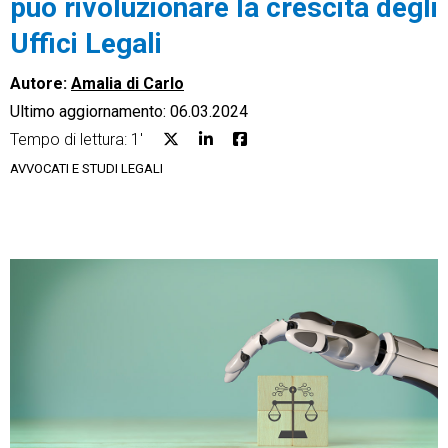
può rivoluzionare la crescita degli
Uffici Legali
Autore:
Amalia di Carlo
Ultimo aggiornamento: 06.03.2024
CRM
Tempo di lettura: 1'
Ecommerce
AVVOCATI E STUDI LEGALI
Email Marketing
Fatturazione
Financial Solutions
HR
Trust Services
TeamSystem Corporate