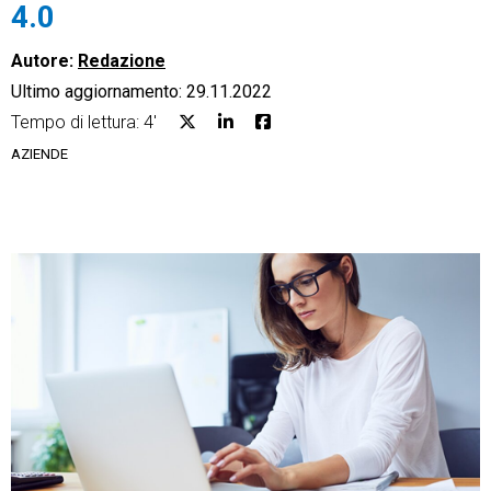
4.0
Autore:
Redazione
Ultimo aggiornamento: 29.11.2022
Tempo di lettura: 4'
CRM
AZIENDE
Ecommerce
Email Marketing
Fatturazione
Financial Solutions
HR
Trust Services
TeamSystem Corporate