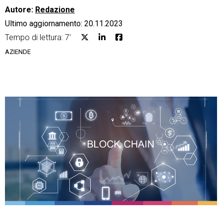
Autore:
Redazione
Ultimo aggiornamento: 20.11.2023
Tempo di lettura: 7'
AZIENDE
CRM
Ecommerce
Email Marketing
Fatturazione
Financial Solutions
HR
Trust Services
TeamSystem Corporate