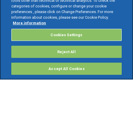
tools other than technical or technical analytics. To check the
categories of cookies, configure or change your cookie
preferences , please click on Change Preferences. For more
information about cookies, please see our Cookie Policy.
More information
Cookies Settings
Reject All
Accept All Cookies
PRODOTTI
Software ERP
TeamSystem Studio AI
Fatture In Cloud
Soluzioni per Commercialisti
Software Cloud