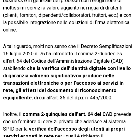
business e in generale dei processi con l’erogazione di
moltissimi servizi a valore aggiunto nei riguardi di utenti
(clienti, fornitori, dipendenti/collaboratori, fruitori, ecc.) e con
la possibile integrazione nelle soluzioni di firma elettronica
online.
A tal riguardo, molti non sanno che il Decreto Semplificazioni
16 luglio 2020 n. 76 ha introdotto il comma 2-duodecies
all’art. 64 del Codice dell’Amministrazione Digitale (CAD)
stabilendo
che la verifica dell’identità digitale con livello
di garanzia «almeno significativo»
produce nelle
transazioni elettroniche o per l’accesso ai servizi in
rete, gli effetti del documento di riconoscimento
equipollente
, di cui all’art. 35 del d.p.r. n. 445/2000.
Inoltre, il
comma 2-quinquies dell’art. 64 del CAD
prevede
che un fornitore di servizi privato che aderisce al sistema
SPID per la
verifica dell’accesso degli utenti ai propri
servizi erogati in rete
per i quali è richiesto il