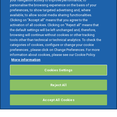
your navigation activity to improve performance, to
personalise the browsing experience on the basis of your
preferences, to show targeted advertising and, where
available, to allow social media sharing functionalities.
Clicking on “Accept all” means that you agree to the
activation of all cookies. Clicking on "Reject all" means that
the default settings will be left unchanged and, therefore,
browsing will continue without cookies or other tracking
tools other than technical or technical analytics. To check the
categories of cookies, configure or change your cookie
preferences , please click on Change Preferences. For more
information about cookies, please see our Cookie Policy.
More information
Cookies Settings
Reject All
Accept All Cookies