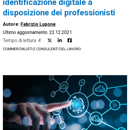
identificazione digitale a
disposizione dei professionisti
Autore:
Fabrizio Lupone
Ultimo aggiornamento: 22.12.2021
CRM
Tempo di lettura: 4'
Ecommerce
COMMERCIALISTI E CONSULENTI DEL LAVORO
Email Marketing
Fatturazione
Financial Solutions
HR
Trust Services
TeamSystem Corporate