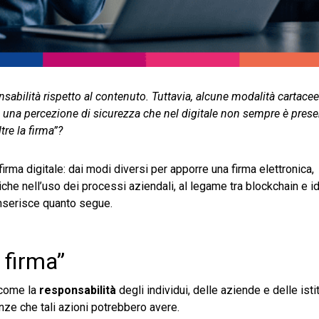
sabilità rispetto al contenuto. Tuttavia, alcune modalità cartace
e una percezione di sicurezza che nel digitale non sempre è presen
re la firma”?
rma digitale: dai modi diversi per apporre una firma elettronica,
roniche nell’uso dei processi aziendali, al legame tra blockchain e i
 inserisce quanto segue.
a firma”
 come la
responsabilità
degli individui, delle aziende e delle isti
nze che tali azioni potrebbero avere.