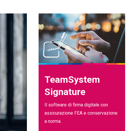
TeamSystem
Signature
Il software di firma digitale con
assicurazione FEA e conservazione
a norma.