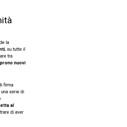
mità
de la
nti
, su tutte il
are tra
 aprono nuovi
di firma
 una serie di
e
etta al
trare di aver