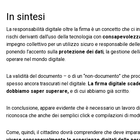
In sintesi
La responsabilità digitale oltre la firma è un concetto che ci in
rischi derivanti dall’uso della tecnologia con
consapevolezz
impegno collettivo per un utilizzo sicuro e responsabile delle
ponendo l’accento sulla
protezione dei dati
, la gestione del
operare nel mondo digitale.
La validità del documento – o di un “non-documento” che prod
spesso ancora trascurati nel digitale.
La firma digitale sca
dobbiamo saper superare,
e di cui abbiamo già scritto.
In conclusione, appare evidente che è necessario un lavoro d
riconosca che anche dei semplici click e compilazioni di mod
Come, quindi, il cittadino dovrà comprendere che deve imparare
vivere consapevolmente le esperienze digitali delle pe