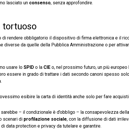
amo lasciato un
consenso
, senza approfondire.
o tortuoso
o di rendere obbligatorio il dispositivo di firma elettronica e il r
rme diverse da quelle della Pubblica Amministrazione o per attivar
mmo usare lo
SPID
o la
CIE
o, nel prossimo futuro, un più europeo
bero essere in grado di trattare i dati secondo canoni spesso solo
.
essimo esibire la carta di identità anche solo per fare acquisti
vi sarebbe – il condizionale è d’obbligo – la consapevolezza dell
ro scenari di
profilazione sociale
, con la diffusione di dati irrileva
i data protection e privacy da tutelare e garantire.