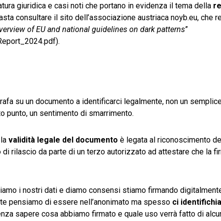
atura giuridica e casi noti che portano in evidenza il tema della
re
asta consultare il sito dell’associazione austriaca noyb.eu, che
erview of EU and national guidelines on dark patterns
”
Report_2024.pdf).
rafa su un documento a identificarci legalmente, non un semplice 
to punto, un sentimento di smarrimento.
 la
validità legale
del documento
è legata al riconoscimento de
to di rilascio da parte di un terzo autorizzato ad attestare che la fi
asciamo i nostri dati e diamo consensi stiamo firmando digitalmen
volte pensiamo di essere nell’anonimato ma spesso
ci identifich
enza sapere cosa abbiamo firmato e quale uso verrà fatto di alcun