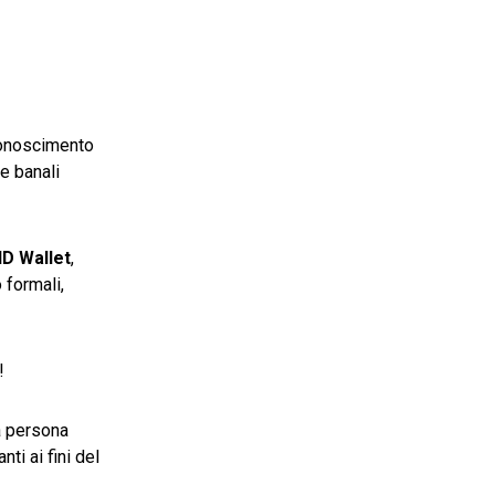
iconoscimento
e banali
ID Wallet
,
 formali,
!
a persona
nti ai fini del