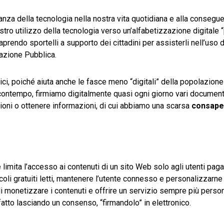
anza della tecnologia nella nostra vita quotidiana e alla consegu
stro utilizzo della tecnologia verso un’alfabetizzazione digitale “p
rendo sportelli a supporto dei cittadini per assisterli nell’uso 
razione Pubblica.
ci, poiché aiuta anche le fasce meno “digitali” della popolazione
al contempo, firmiamo digitalmente quasi ogni giorno vari document
azioni o ottenere informazioni, di cui abbiamo una scarsa
consape
e limita l’accesso ai contenuti di un sito Web solo agli utenti paga
icoli gratuiti letti, mantenere l’utente connesso e personalizzarn
i monetizzare i contenuti e offrire un servizio sempre più person
atto lasciando un consenso, “firmandolo” in elettronico.