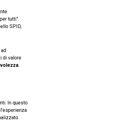
ente
er tutti”.
dello SPID,
 ad
i di valore
volezza
.
nti. In questo
e l’esperienza
alizzato.