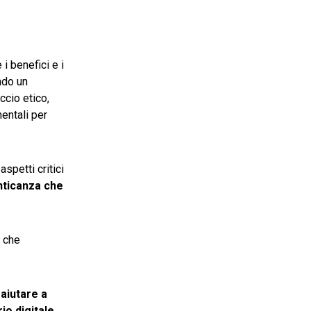
 i benefici e i
endo un
ccio etico,
entali per
spetti critici
nticanza che
, che
aiutare a
rio digitale