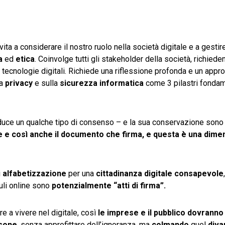
vita a considerare il nostro ruolo nella società digitale e a gestire
a
ed
etica
. Coinvolge tutti gli stakeholder della società, richied
 tecnologie digitali. Richiede una riflessione profonda e un appro
la
privacy
e sulla
sicurezza informatica
come 3 pilastri fondam
uce un qualche tipo di consenso – e la sua conservazione sono a
de e così anche il documento che firma, e questa è una dime
i
alfabetizzazione
per una
cittadinanza digitale consapevole
uli online sono
potenzialmente “atti di firma”.
 a vivere nel digitale, così
le imprese e il pubblico dovranno 
rsone
, senza approfittare dell’ignoranza, ma
colmando
quel
diva