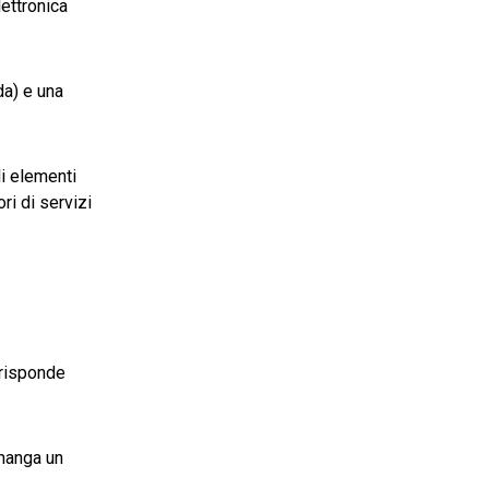
ettronica
da) e una
i elementi
ri di servizi
 risponde
imanga un