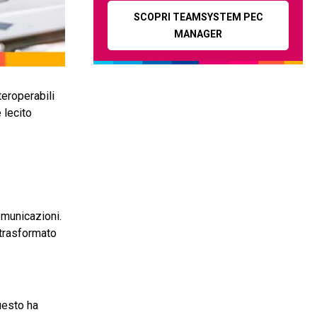
SCOPRI TEAMSYSTEM PEC
MANAGER
teroperabili
 lecito
omunicazioni.
 trasformato
Questo ha