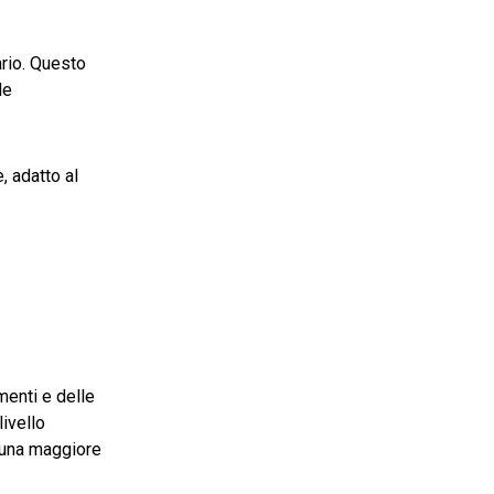
ario. Questo
le
, adatto al
menti e delle
livello
o una maggiore