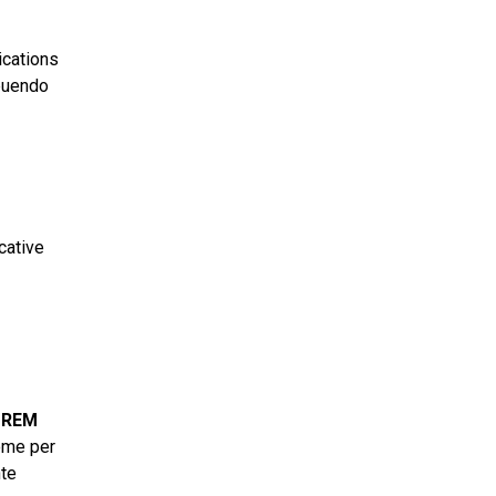
ications
ibuendo
cative
a
REM
come per
nte