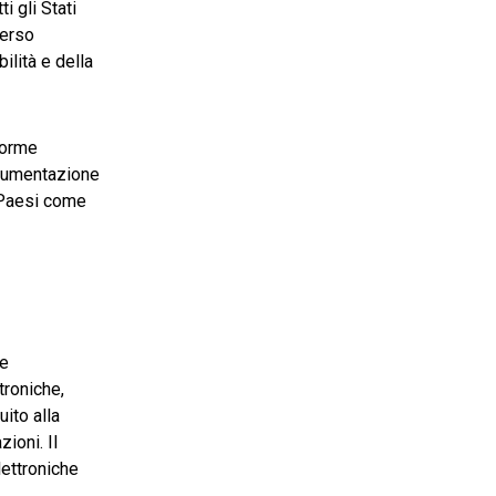
i gli Stati
verso
ilità e della
forme
ocumentazione
i Paesi come
le
troniche,
ito alla
ioni. Il
lettroniche