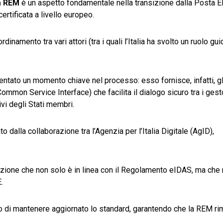
a REM
è un aspetto fondamentale nella transizione dalla Posta El
ertificata a livello europeo.
namento tra vari attori (tra i quali l’Italia ha svolto un ruolo gui
ntato un momento chiave nel processo: esso fornisce, infatti, gl
mmon Service Interface) che facilita il dialogo sicuro tra i gesto
ivi degli Stati membri.
 dalla collaborazione tra l’Agenzia per l’Italia Digitale (AgID),
uzione che non solo è in linea con il Regolamento eIDAS, ma che
.
ado di mantenere aggiornato lo standard, garantendo che la REM r