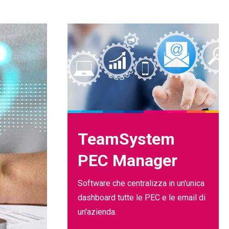
TeamSystem
PEC Manager
Software che centralizza in un'unica
dashboard tutte le PEC e le email di
un'azienda.