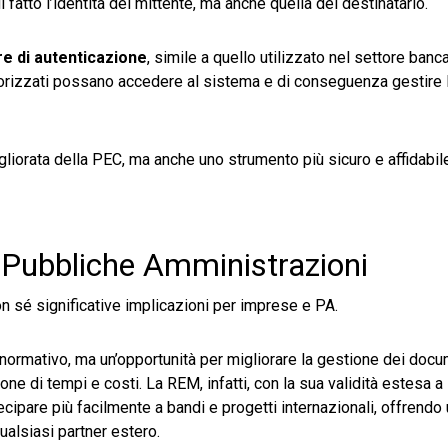
 fatto l’identità del mittente, ma anche quella del destinatario.
re di autenticazione
, simile a quello utilizzato nel settore banc
autorizzati possano accedere al sistema e di conseguenza gestire 
orata della PEC, ma anche uno strumento più sicuro e affidabile
e Pubbliche Amministrazioni
n sé significative implicazioni per imprese e PA.
normativo, ma un’opportunità per migliorare la gestione dei docu
ne di tempi e costi. La REM, infatti, con la sua validità estesa a 
ecipare più facilmente a bandi e progetti internazionali, offrend
qualsiasi partner estero.