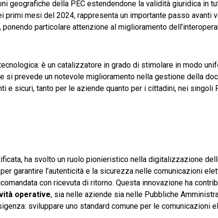
ni geografiche della PEC estendendone la validità giuridica in tutt
ei primi mesi del 2024, rappresenta un importante passo avanti 
ione, ponendo particolare attenzione al miglioramento dell’interoperab
tecnologica: è un catalizzatore in grado di stimolare in modo uni
ne si prevede un notevole miglioramento nella gestione della d
ti e sicuri, tanto per le aziende quanto per i cittadini, nei singol
ificata, ha svolto un ruolo pionieristico nella digitalizzazione del
r garantire l’autenticità e la sicurezza nelle comunicazioni elet
mandata con ricevuta di ritorno. Questa innovazione ha contribu
ività operative
, sia nelle aziende sia nelle Pubbliche Amministraz
n’esigenza: sviluppare uno standard comune per le comunicazioni e