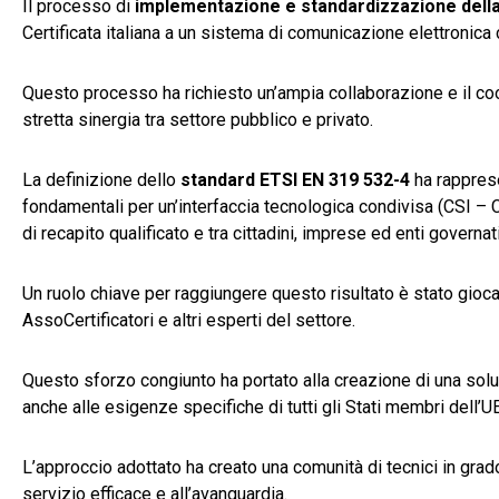
Il processo di
implementazione e standardizzazione dell
Certificata italiana a un sistema di comunicazione elettronica c
Questo processo ha richiesto un’ampia collaborazione e il coordi
stretta sinergia tra settore pubblico e privato.
La definizione dello
standard ETSI EN 319 532-4
ha rapprese
fondamentali per un’interfaccia tecnologica condivisa (CSI – Co
di recapito qualificato e tra cittadini, imprese ed enti governat
Un ruolo chiave per raggiungere questo risultato è stato giocato
AssoCertificatori e altri esperti del settore.
Questo sforzo congiunto ha portato alla creazione di una sol
anche alle esigenze specifiche di tutti gli Stati membri dell’UE
L’approccio adottato ha creato una comunità di tecnici in gr
servizio efficace e all’avanguardia.