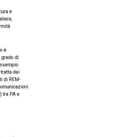
cura e
aliere,
rmità
on è
 grado di
er esempio
i tratta dei
nti di REM-
comunicazioni
) tra PA e