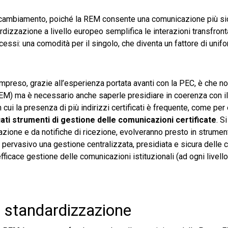
cambiamento, poiché la REM consente una comunicazione più si
andardizzazione a livello europeo semplifica le interazioni transfront
ssi: una comodità per il singolo, che diventa un fattore di unifo
mpreso, grazie all’esperienza portata avanti con la PEC, è che n
o REM) ma è necessario anche saperle presidiare in coerenza con il
in cui la presenza di più indirizzi certificati è frequente, come p
ti strumenti di gestione delle comunicazioni certificate
. S
ficazione e da notifiche di ricezione, evolveranno presto in strume
ervasivo una gestione centralizzata, presidiata e sicura delle 
efficace gestione delle comunicazioni istituzionali (ad ogni livello
 standardizzazione