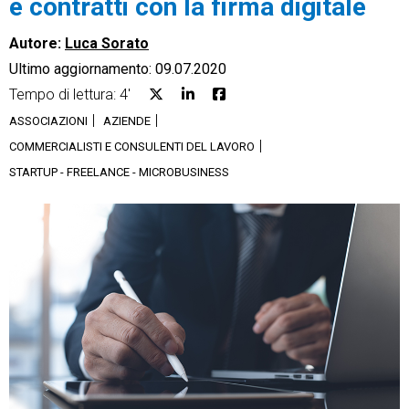
e contratti con la firma digitale
Autore:
Luca Sorato
Ultimo aggiornamento: 09.07.2020
Tempo di lettura: 4'
CRM
ASSOCIAZIONI
AZIENDE
COMMERCIALISTI E CONSULENTI DEL LAVORO
Ecommerce
STARTUP - FREELANCE - MICROBUSINESS
Email Marketing
Fatturazione
Financial Solutions
HR
Trust Services
TeamSystem Corporate