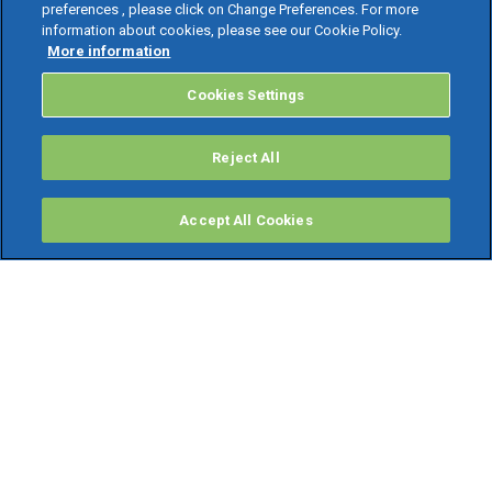
preferences , please click on Change Preferences. For more
information about cookies, please see our Cookie Policy.
More information
Cookies Settings
Reject All
Accept All Cookies
PRODOTTI
Software ERP
TeamSystem Studio AI
Fatture In Cloud
Soluzioni per Commercialisti
Software Cloud
Gestione contabile fiscale