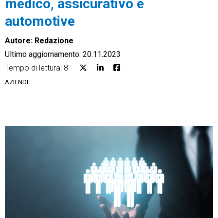
medico, assicurativo e
automotive
Autore:
Redazione
Ultimo aggiornamento: 20.11.2023
CRM
Tempo di lettura: 8'
Ecommerce
AZIENDE
Email Marketing
Fatturazione
Financial Solutions
HR
Trust Services
TeamSystem Corporate