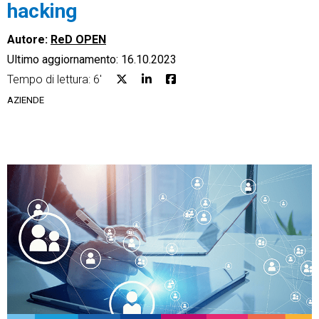
hacking
Autore:
ReD OPEN
Ultimo aggiornamento: 16.10.2023
Tempo di lettura: 6'
CRM
AZIENDE
Ecommerce
Email Marketing
Fatturazione
Financial Solutions
HR
Trust Services
TeamSystem Corporate