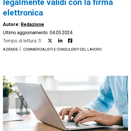
legalmente validi con la firma
elettronica
Autore:
Redazione
Ultimo aggiornamento: 04.05.2024
CRM
Tempo di lettura: 5'
Ecommerce
AZIENDE
COMMERCIALISTI E CONSULENTI DEL LAVORO
Email Marketing
Fatturazione
Financial Solutions
HR
Trust Services
TeamSystem Corporate