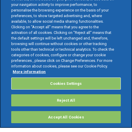
your navigation activity to improve performance, to
personalise the browsing experience on the basis of your
preferences, to show targeted advertising and, where
available, to allow social media sharing functionalities.
Clicking on “Accept all” means that you agree to the
activation of all cookies. Clicking on "Reject all" means that
the default settings will be left unchanged and, therefore,
browsing will continue without cookies or other tracking
tools other than technical or technical analytics. To check the
categories of cookies, configure or change your cookie
preferences , please click on Change Preferences. For more
information about cookies, please see our Cookie Policy.
More information
Cookies Settings
Reject All
Accept All Cookies