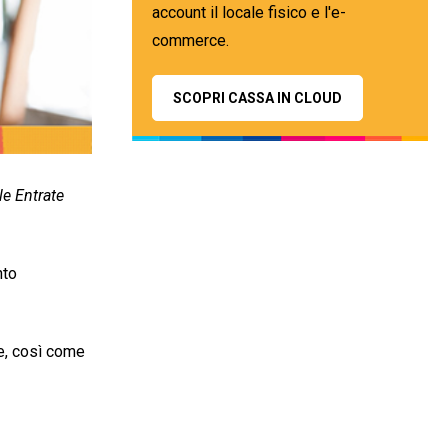
account il locale fisico e l'e-
commerce.
SCOPRI CASSA IN CLOUD
le Entrate
nto
te, così come