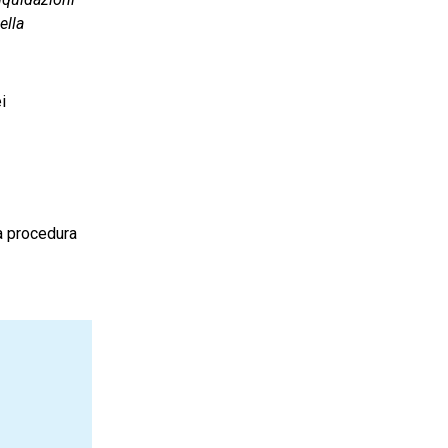
ella
i
la procedura