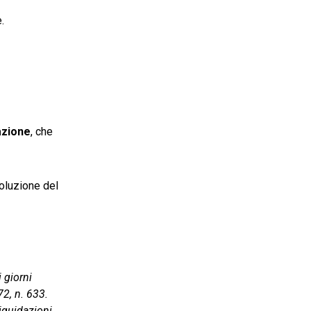
.
azione
, che
voluzione del
 giorni
72, n. 633.
liquidazioni