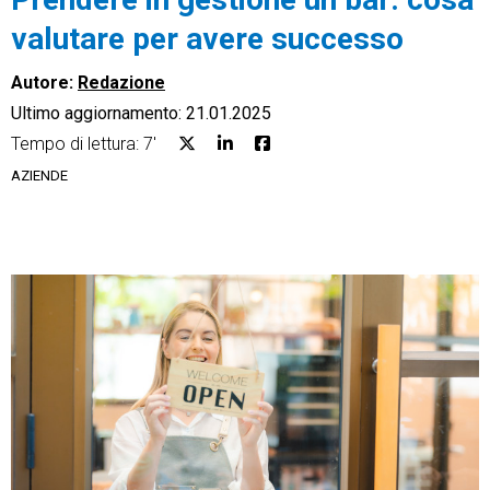
valutare per avere successo
Autore:
Redazione
Ultimo aggiornamento: 21.01.2025
CRM
Tempo di lettura: 7'
AZIENDE
Ecommerce
Email Marketing
Fatturazione
Financial Solutions
HR
Trust Services
TeamSystem Corporate