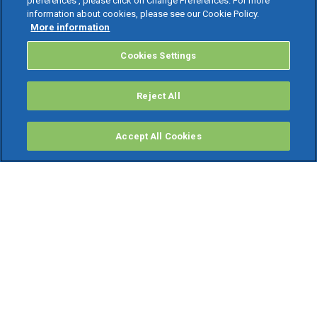
preferences , please click on Change Preferences. For more
information about cookies, please see our Cookie Policy.
More information
Cookies Settings
Reject All
Accept All Cookies
PRODOTTI
Software ERP
TeamSystem Studio AI
Fatture In Cloud
Soluzioni per Commercialisti
Software Cloud
Gestione contabile fiscale
Software Paghe