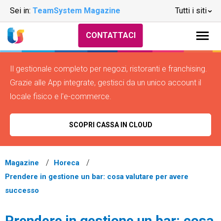
Sei in:
TeamSystem Magazine
Tutti i siti
CONTATTACI
Il gestionale completo per negozi, ristoranti e franchising.
Grazie alle App integrate, gestisci da un unico account il
locale fisico e l'e-commerce.
SCOPRI CASSA IN CLOUD
Magazine
Horeca
Prendere in gestione un bar: cosa valutare per avere
successo
Prendere in gestione un bar: cosa