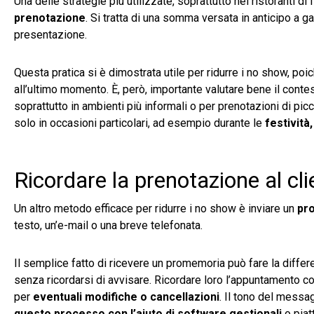
Una delle strategie più utilizzate, soprattutto nei ristoranti di f
prenotazione
. Si tratta di una somma versata in anticipo a 
presentazione.
Questa pratica si è dimostrata utile per ridurre i no show, poi
all’ultimo momento. È, però, importante valutare bene il conte
soprattutto in ambienti più informali o per prenotazioni di pi
solo in occasioni particolari, ad esempio durante le
festività
Ricordare la prenotazione al cli
Un altro metodo efficace per ridurre i no show è inviare un
pro
testo, un’e-mail o una breve telefonata.
Il semplice fatto di ricevere un promemoria può fare la differ
senza ricordarsi di avvisare. Ricordare loro l’appuntamento c
per
eventuali modifiche o cancellazioni
. Il tono del messa
questo processo con l’aiuto di software gestionali
o piat