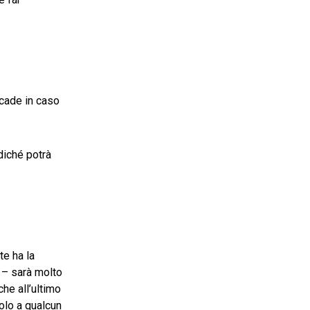
cade in caso
diché potrà
te ha la
o – sarà molto
he all’ultimo
olo a qualcun