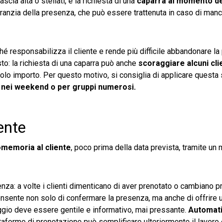
ascia alta o stellati, è la richiesta di una
caparra al momento de
garanzia della presenza, che può essere trattenuta in caso di man
ché responsabilizza il cliente e rende più difficile abbandonare l
sto: la richiesta di una caparra può anche
scoraggiare alcuni cli
ccolo importo. Per questo motivo, si consiglia di applicare questa
, nei weekend o per gruppi numerosi.
ente
memoria al cliente
, poco prima della data prevista, tramite un
enza: a volte i clienti dimenticano di aver prenotato o cambiano 
onsente non solo di confermare la presenza, ma anche di offrire 
ggio deve essere gentile e informativo, mai pressante.
Automat
taforme di prenotazione può semplificare ulteriormente il lavoro 