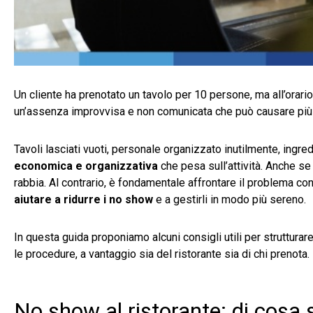
Un cliente ha prenotato un tavolo per 10 persone, ma all’orari
un’assenza improvvisa e non comunicata che può causare più 
Tavoli lasciati vuoti, personale organizzato inutilmente, ingred
economica e organizzativa
che pesa sull’attività. Anche se
rabbia. Al contrario, è fondamentale affrontare il problema con 
aiutare a ridurre i no show
e a gestirli in modo più sereno.
In questa guida proponiamo alcuni consigli utili per strutturare
le procedure, a vantaggio sia del ristorante sia di chi prenota.
No show al ristorante: di cosa s