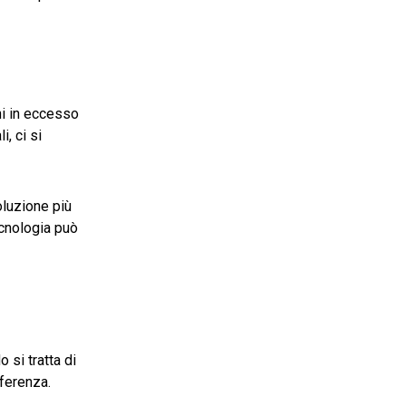
ni in eccesso
i, ci si
oluzione più
ecnologia può
 si tratta di
fferenza.