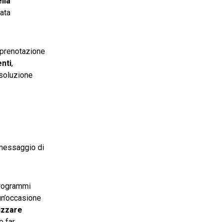
lla
cata
a prenotazione
enti
,
 soluzione
 messaggio di
programmi
un’occasione
izzare
e far