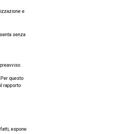
nizzazione e
resenta senza
 preavviso.
. Per questo
il rapporto
nfatti, espone