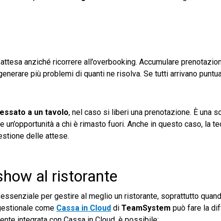
 d’attesa anziché ricorrere all’overbooking. Accumulare prenotazio
enerare più problemi di quanti ne risolva. Se tutti arrivano puntual
ressato a un tavolo
, nel caso si liberi una prenotazione. È una s
e un’opportunità a chi è rimasto fuori. Anche in questo caso, la t
stione delle attese.
 show al ristorante
essenziale per gestire al meglio un ristorante, soprattutto quando
 gestionale come
Cassa in Cloud
di
TeamSystem
può fare la di
mente integrata con Cassa in Cloud, è possibile: