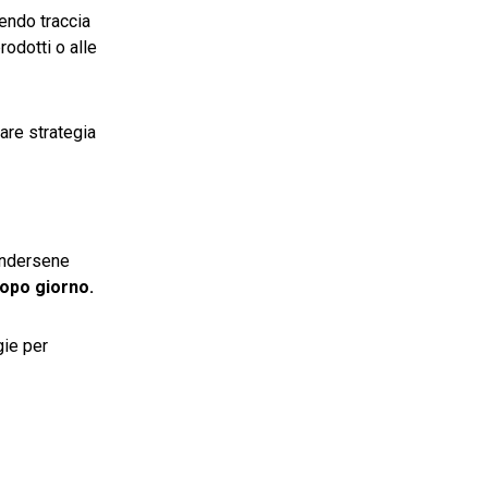
ndo traccia
rodotti o alle
are strategia
rendersene
dopo giorno.
gie per