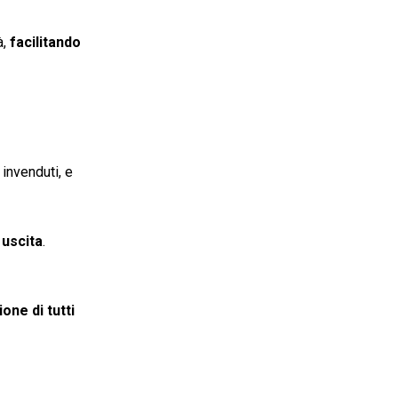
à,
facilitando
 invenduti, e
 uscita
.
one di tutti