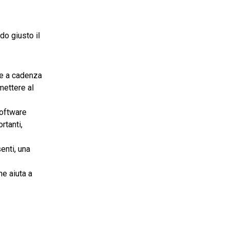
do giusto il
he a cadenza
mettere al
software
rtanti,
enti, una
he aiuta a