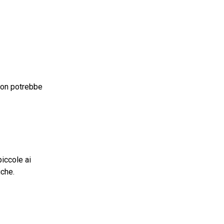
non potrebbe
piccole ai
iche.