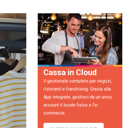
Cassa in Cloud
Il gestionale completo per negozi,
ristoranti e franchising. Grazie alle
App integrate, gestisci da un unico
account il locale fisico e l'e-
commerce.