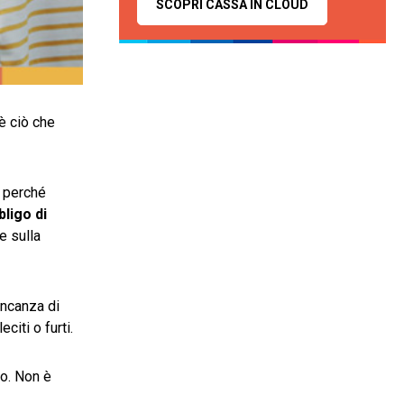
SCOPRI CASSA IN CLOUD
è ciò che
o perché
bligo di
e sulla
ancanza di
citi o furti.
to. Non è