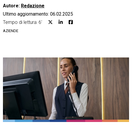
Autore:
Redazione
Ultimo aggiornamento: 06.02.2025
Tempo di lettura: 6'
AZIENDE
CRM
Ecommerce
Email Marketing
Fatturazione
Financial Solutions
HR
Trust Services
TeamSystem Corporate